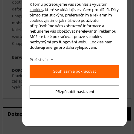
opotřebení, vláken, která jsou pružná a odolná proti
K tomu potřebujeme váš souhlas s využitím
deformaci. Údržba koberců Chappe je velice snadná. Koberce
cookies
, které se ukládají ve vašem prohlížeči. Díky
těmto statistickým, preferenčním a reklamním
Chappe mají vysoký koeficient tepelné vodivosti, a proto
cookies zjistíme, jak náš web používáte,
mohou být použity v místnostech s podlahovým topením.
přizpůsobíme vám zobrazené informace a
Kolekce koberců Chappe nabízí řadu klasických i moderních
nebudeme vás obtěžovat nerelevantní reklamou.
vzorů, včetně geometrických, floristických a perských.Koberce
Můžete také pokračovat pouze s cookies
nezbytnými pro fungování webu. Cookies nám
Chappe nabízíme v nejrůznějších rozměrech.
dodávají energii pro další vylepšování.
Barva koberce: písková, béžová, hnědá, krémová
Přečíst více
DOPORUČENÁ ÚDRŽBA:
Souhlasím a pokračovat
Pravidelné vysávání nečistot z koberce, aby se zabránilo jejich
zašlapání do koberce. Pro hloubkové čištění je možné použít
sypké čističe koberců. Koberec se nesmí namáčet.
Přizpůsobit nastavení
Dotaz na produkt
Hlídání ceny