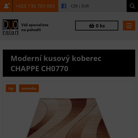
+420 736 765 065
CZK
|
EUR
Váš specialista
0 ks
na pohodlí
Moderní kusový koberec
CHAPPE CH0770
tip
novinka