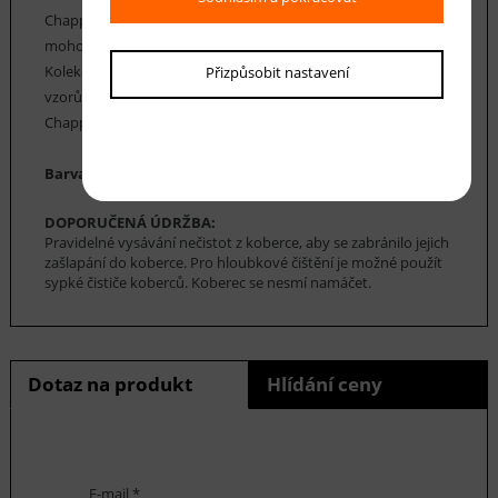
Chappe mají vysoký koeficient tepelné vodivosti, a proto
mohou být použity v místnostech s podlahovým topením.
Kolekce koberců Chappe nabízí řadu klasických i moderních
Přizpůsobit nastavení
vzorů, včetně geometrických, floristických a perských.Koberce
Chappe nabízíme v nejrůznějších rozměrech.
Barva koberce: vínová, krémová, béžová, zelená, černá
DOPORUČENÁ ÚDRŽBA:
Pravidelné vysávání nečistot z koberce, aby se zabránilo jejich
zašlapání do koberce. Pro hloubkové čištění je možné použít
sypké čističe koberců. Koberec se nesmí namáčet.
Dotaz na produkt
Hlídání ceny
E-mail *