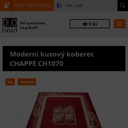
+420 736 765 065
CZK
|
EUR
Váš specialista
0 ks
na pohodlí
Moderní kusový koberec
CHAPPE CH1070
tip
novinka