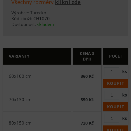
Všechny rozměry
klikni zde
Výrobce: Turecko
Kód zboží: CH1070
Dostupnost:
skladem
CENA S
VARIANTY
POČET
DPH
ks
60x100 cm
360 Kč
KOUPIT
ks
70x130 cm
550 Kč
KOUPIT
ks
80x150 cm
720 Kč
KOUPIT