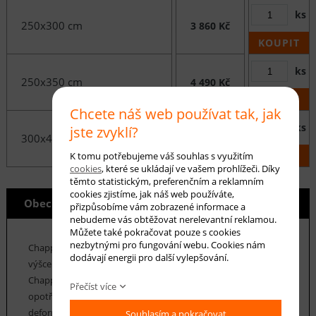
ks
250x300 cm
3 860 Kč
KOUPIT
ks
250x350 cm
4 490 Kč
KOUPIT
Chcete náš web používat tak, jak
ks
jste zvyklí?
300x400 cm
6 190 Kč
KOUPIT
K tomu potřebujeme váš souhlas s využitím
cookies
, které se ukládají ve vašem prohlížeči. Díky
těmto statistickým, preferenčním a reklamním
cookies zjistíme, jak náš web používáte,
Obecné info
přizpůsobíme vám zobrazené informace a
nebudeme vás obtěžovat nerelevantní reklamou.
Můžete také pokračovat pouze s cookies
nezbytnými pro fungování webu. Cookies nám
Chappe je kolekce koberců z polypropylenových vláken o
dodávají energii pro další vylepšování.
výšce vlasu 9 mm a hmotnosti cca 1350 g / m2. Koberce
Chappe se vyznačují především velmi vysokou odolností proti
Přečíst více
opotřebení, vláken, která jsou pružná a odolná proti
deformaci. Údržba koberců Chappe je velice snadná. Koberce
Souhlasím a pokračovat