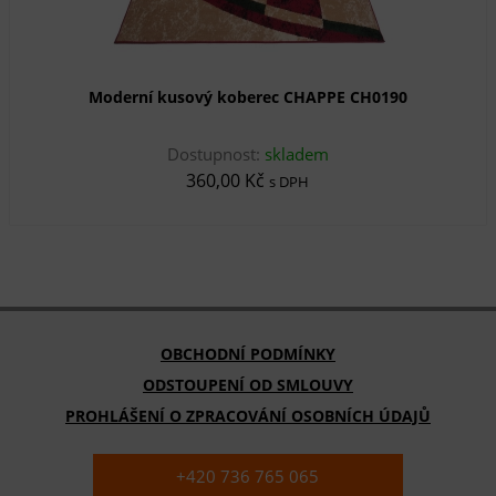
Moderní kusový koberec CHAPPE CH0190
Dostupnost:
skladem
360,00 Kč
s DPH
OBCHODNÍ PODMÍNKY
ODSTOUPENÍ OD SMLOUVY
PROHLÁŠENÍ O ZPRACOVÁNÍ OSOBNÍCH ÚDAJŮ
+420 736 765 065