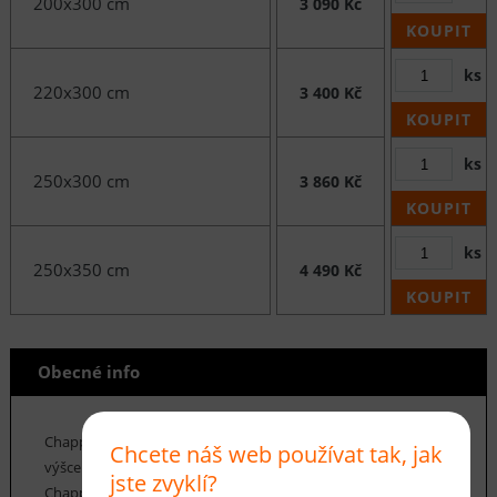
200x300 cm
3 090 Kč
KOUPIT
ks
220x300 cm
3 400 Kč
KOUPIT
ks
250x300 cm
3 860 Kč
KOUPIT
ks
250x350 cm
4 490 Kč
KOUPIT
Obecné info
Chappe je kolekce koberců z polypropylenových vláken o
Chcete náš web používat tak, jak
výšce vlasu 9 mm a hmotnosti cca 1350 g / m2. Koberce
jste zvyklí?
Chappe se vyznačují především velmi vysokou odolností proti