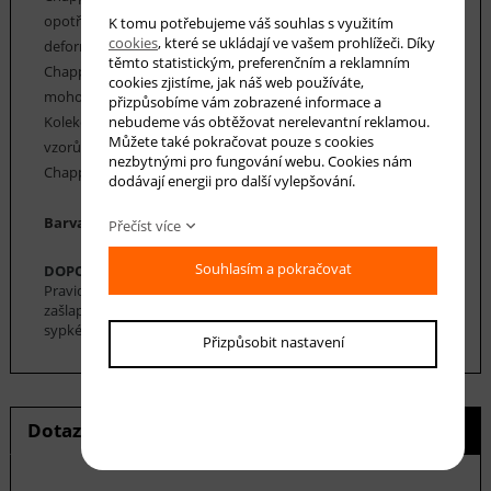
opotřebení, vláken, která jsou pružná a odolná proti
K tomu potřebujeme váš souhlas s využitím
cookies
, které se ukládají ve vašem prohlížeči. Díky
deformaci. Údržba koberců Chappe je velice snadná. Koberce
těmto statistickým, preferenčním a reklamním
Chappe mají vysoký koeficient tepelné vodivosti, a proto
cookies zjistíme, jak náš web používáte,
mohou být použity v místnostech s podlahovým topením.
přizpůsobíme vám zobrazené informace a
nebudeme vás obtěžovat nerelevantní reklamou.
Kolekce koberců Chappe nabízí řadu klasických i moderních
Můžete také pokračovat pouze s cookies
vzorů, včetně geometrických, floristických a perských.Koberce
nezbytnými pro fungování webu. Cookies nám
Chappe nabízíme v nejrůznějších rozměrech.
dodávají energii pro další vylepšování.
Barva koberce: hnědá, béžová, krémová, černá
Přečíst více
Souhlasím a pokračovat
DOPORUČENÁ ÚDRŽBA:
Pravidelné vysávání nečistot z koberce, aby se zabránilo jejich
zašlapání do koberce. Pro hloubkové čištění je možné použít
sypké čističe koberců. Koberec se nesmí namáčet.
Přizpůsobit nastavení
Dotaz na produkt
Hlídání ceny