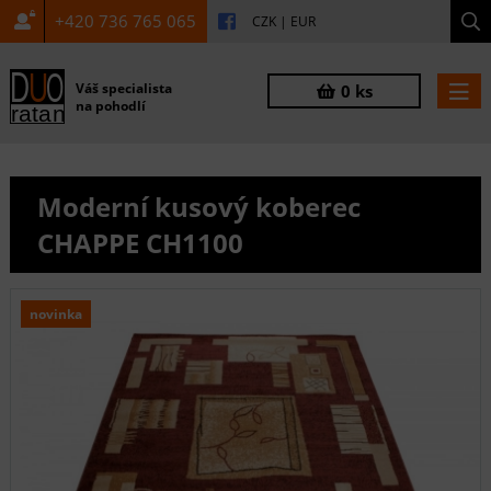
+420 736 765 065
CZK
|
EUR
Váš specialista
0 ks
na pohodlí
Moderní kusový koberec
CHAPPE CH1100
novinka