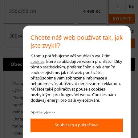
ks
250x350 cm
4 490 Kč
KOUPIT
ks
300x400 cm
6 190 Kč
Chcete náš web používat tak, jak
KOUPIT
jste zvyklí?
K tomu potřebujeme váš souhlas s využitím
cookies
, které se ukládají ve vašem prohlížeči. Díky
Obecné info
těmto statistickým, preferenčním a reklamním
cookies zjistíme, jak náš web používáte,
přizpůsobíme vám zobrazené informace a
nebudeme vás obtěžovat nerelevantní reklamou.
Chappe je kolekce koberců z polypropylenových vláken o
Můžete také pokračovat pouze s cookies
výšce vlasu 9 mm a hmotnosti cca 1350 g / m2. Koberce
nezbytnými pro fungování webu. Cookies nám
Chappe se vyznačují především velmi vysokou odolností proti
dodávají energii pro další vylepšování.
opotřebení, vláken, která jsou pružná a odolná proti
deformaci. Údržba koberců Chappe je velice snadná. Koberce
Přečíst více
Chappe mají vysoký koeficient tepelné vodivosti, a proto
Souhlasím a pokračovat
mohou být použity v místnostech s podlahovým topením.
Kolekce koberců Chappe nabízí řadu klasických i moderních