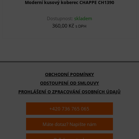
Moderní kusový koberec CHAPPE CH1390
Dostupnost:
skladem
360,00 Kč
s DPH
OBCHODNÍ PODMÍNKY
ODSTOUPENÍ OD SMLOUVY
PROHLÁŠENÍ O ZPRACOVÁNÍ OSOBNÍCH ÚDAJŮ
+420 736 765 065
Máte dotaz? Napište nám