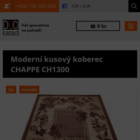
+420 736 765 065
CZK
|
EUR
Váš specialista
0 ks
na pohodlí
Moderní kusový koberec
CHAPPE CH1300
tip
novinka