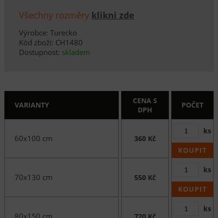
Všechny rozměry
klikni zde
Výrobce: Turecko
Kód zboží: CH1480
Dostupnost:
skladem
CENA S
VARIANTY
POČET
DPH
ks
60x100 cm
360 Kč
KOUPIT
ks
70x130 cm
550 Kč
KOUPIT
ks
80x150 cm
720 Kč