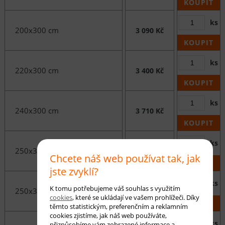
KOUPIT
ks
200x300 cm
3 090 Kč
KOUPIT
ks
220x300 cm
3 400 Kč
KOUPIT
ks
240x300 cm
3 710 Kč
KOUPIT
ks
250x300 cm
3 860 Kč
Chcete náš web používat tak, jak
KOUPIT
jste zvyklí?
ks
K tomu potřebujeme váš souhlas s využitím
250x350 cm
4 490 Kč
cookies
, které se ukládají ve vašem prohlížeči. Díky
KOUPIT
těmto statistickým, preferenčním a reklamním
cookies zjistíme, jak náš web používáte,
ks
přizpůsobíme vám zobrazené informace a