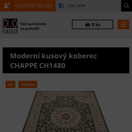
+420 736 765 065
CZK
|
EUR
Váš specialista
0 ks
na pohodlí
Moderní kusový koberec
CHAPPE CH1480
tip
novinka