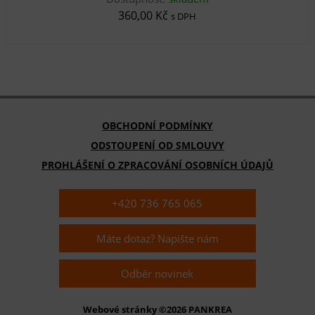
360,00 Kč
s DPH
OBCHODNÍ PODMÍNKY
ODSTOUPENÍ OD SMLOUVY
PROHLÁŠENÍ O ZPRACOVÁNÍ OSOBNÍCH ÚDAJŮ
+420 736 765 065
Máte dotaz? Napište nám
Odběr novinek
Webové stránky ©2026 PANKREA