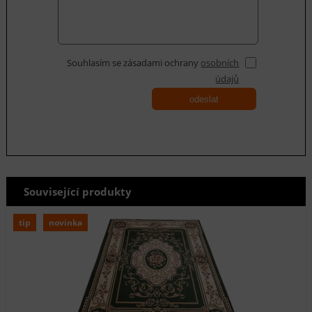
Souhlasím se zásadami ochrany
osobních
údajů
odeslat
Související produkty
tip
novinka