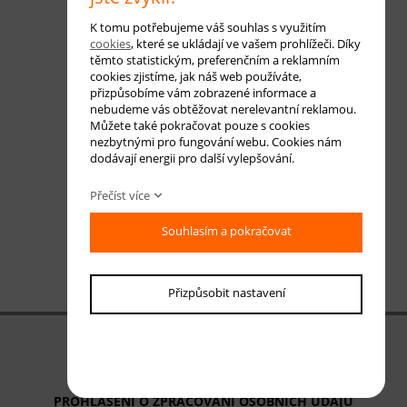
K tomu potřebujeme váš souhlas s využitím
cookies
, které se ukládají ve vašem prohlížeči. Díky
těmto statistickým, preferenčním a reklamním
cookies zjistíme, jak náš web používáte,
přizpůsobíme vám zobrazené informace a
nebudeme vás obtěžovat nerelevantní reklamou.
Můžete také pokračovat pouze s cookies
nezbytnými pro fungování webu. Cookies nám
dodávají energii pro další vylepšování.
Přečíst více
Souhlasím a pokračovat
Přizpůsobit nastavení
OBCHODNÍ PODMÍNKY
ODSTOUPENÍ OD SMLOUVY
PROHLÁŠENÍ O ZPRACOVÁNÍ OSOBNÍCH ÚDAJŮ