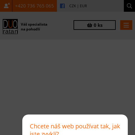
+420 736 765 065
CZK
|
EUR
Váš specialista
0 ks
na pohodlí
Chcete náš web používat tak, jak
jste zvyklí?