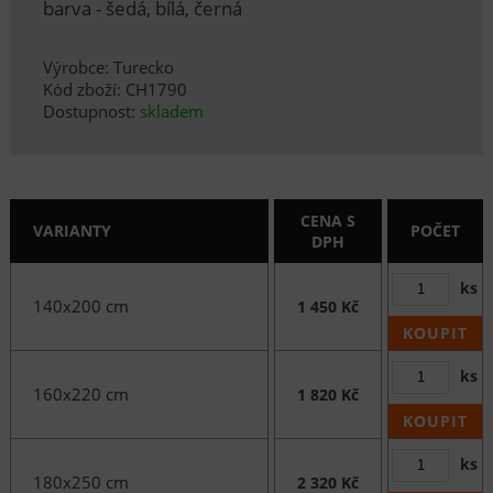
barva - šedá, bílá, černá
Výrobce: Turecko
Kód zboží: CH1790
Dostupnost:
skladem
CENA S
VARIANTY
POČET
DPH
ks
140x200 cm
1 450 Kč
KOUPIT
ks
160x220 cm
1 820 Kč
KOUPIT
ks
180x250 cm
2 320 Kč