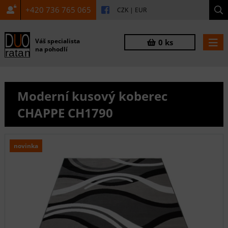
+420 736 765 065
CZK
|
EUR
Váš specialista
0 ks
na pohodlí
Moderní kusový koberec
CHAPPE CH1790
novinka