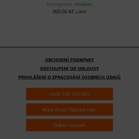
Dostupnost:
skladem
360,00 Kč
s DPH
OBCHODNÍ PODMÍNKY
ODSTOUPENÍ OD SMLOUVY
PROHLÁŠENÍ O ZPRACOVÁNÍ OSOBNÍCH ÚDAJŮ
+420 736 765 065
Máte dotaz? Napište nám
Odběr novinek