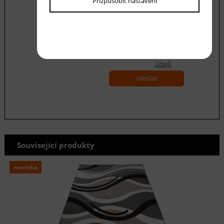
Přizpůsobit nastavení
Souhlasím se zásadami ochrany
osobních
údajů
odeslat
Související produkty
novinka