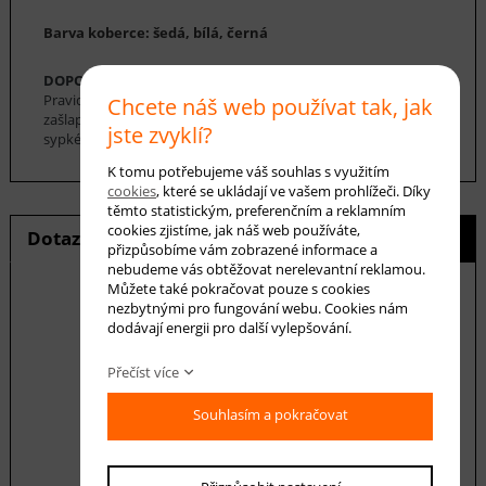
Barva koberce: šedá, bílá, černá
DOPORUČENÁ ÚDRŽBA:
Pravidelné vysávání nečistot z koberce, aby se zabránilo jejich
Chcete náš web používat tak, jak
zašlapání do koberce. Pro hloubkové čištění je možné použít
jste zvyklí?
sypké čističe koberců. Koberec se nesmí namáčet.
K tomu potřebujeme váš souhlas s využitím
cookies
, které se ukládají ve vašem prohlížeči. Díky
těmto statistickým, preferenčním a reklamním
cookies zjistíme, jak náš web používáte,
Dotaz na produkt
Hlídání ceny
přizpůsobíme vám zobrazené informace a
nebudeme vás obtěžovat nerelevantní reklamou.
Můžete také pokračovat pouze s cookies
nezbytnými pro fungování webu. Cookies nám
dodávají energii pro další vylepšování.
E-mail *
Přečíst více
Souhlasím a pokračovat
Váš dotaz