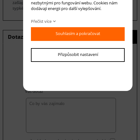
zašlapání do koberce. Pro hloubkové čištění je možné použít
nezbytnými pro fungování webu. Cookies nám
sypké čističe koberců. Koberec se nesmí namáčet.
dodávají energii pro další vylepšování.
Přečíst více
Souhlasím a pokračovat
Dotaz na produkt
Hlídání ceny
Přizpůsobit nastavení
E-mail *
Váš dotaz