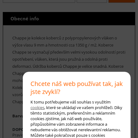
Obecné info
Chappe je kolekce koberců z polypropylenových vláken o
výšce vlasu 9 mm a hmotnosti cca 1350 g / m2. Koberce
Chappe se vyznačují především velmi vysokou odolností proti
opotřebení, vláken, která jsou pružná a odolná proti
deformaci. Údržba koberců Chappe je velice snadná. Koberce
Chappe mají vysoký koeficient tepelné vodivosti, a proto
mohou být použity v místnostech s podlahovým topením.
Chcete náš web používat tak, jak
Kolekce koberců Chappe nabízí řadu klasických i moderních
jste zvyklí?
vzorů, včetně geometrických, floristických a perských.Koberce
Chappe nabízíme v nejrůznějších rozměrech.
K tomu potřebujeme váš souhlas s využitím
cookies
, které se ukládají ve vašem prohlížeči. Díky
těmto statistickým, preferenčním a reklamním
Barva koberce: šedá, bílá, černá
cookies zjistíme, jak náš web používáte,
přizpůsobíme vám zobrazené informace a
DOPORUČENÁ ÚDRŽBA:
nebudeme vás obtěžovat nerelevantní reklamou.
Pravidelné vysávání nečistot z koberce, aby se zabránilo jejich
Můžete také pokračovat pouze s cookies