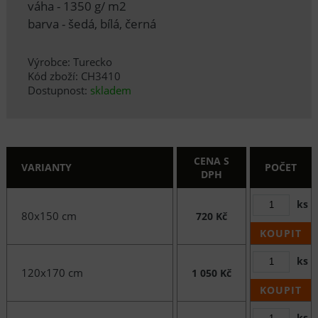
váha - 1350 g/ m2
barva - šedá, bílá, černá
Výrobce: Turecko
Kód zboží: CH3410
Dostupnost:
skladem
CENA S
VARIANTY
POČET
DPH
ks
80x150 cm
720 Kč
KOUPIT
ks
120x170 cm
1 050 Kč
KOUPIT
ks