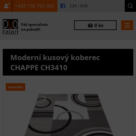
+420 736 765 065
CZK
|
EUR
Váš specialista
0 ks
na pohodlí
Moderní kusový koberec
CHAPPE CH3410
novinka