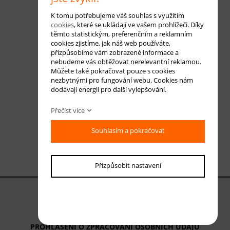
K tomu potřebujeme váš souhlas s využitím
cookies
, které se ukládají ve vašem prohlížeči. Díky
těmto statistickým, preferenčním a reklamním
cookies zjistíme, jak náš web používáte,
přizpůsobíme vám zobrazené informace a
nebudeme vás obtěžovat nerelevantní reklamou.
Můžete také pokračovat pouze s cookies
nezbytnými pro fungování webu. Cookies nám
dodávají energii pro další vylepšování.
Přečíst více
Souhlasím a pokračovat
Přizpůsobit nastavení
OBCHODNÍ PODMÍNKY
ODSTOUPENÍ OD SMLOUVY
PROHLÁŠENÍ O ZPRACOVÁNÍ OSOBNÍCH ÚDAJŮ