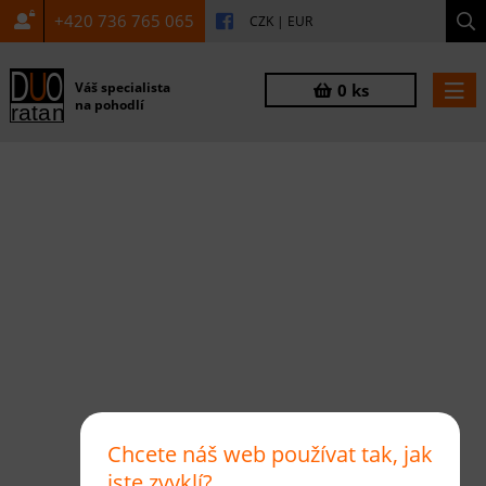
+420 736 765 065
CZK
|
EUR
Váš specialista
0 ks
na pohodlí
Chcete náš web používat tak, jak
jste zvyklí?