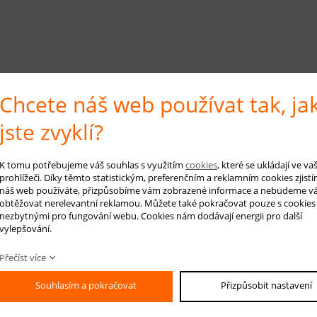
Chcete náš web používat tak, ja
jste zvyklí?
K tomu potřebujeme váš souhlas s využitím
cookies
, které se ukládají ve v
prohlížeči. Díky těmto statistickým, preferenčním a reklamním cookies zjistí
náš web používáte, přizpůsobíme vám zobrazené informace a nebudeme v
obtěžovat nerelevantní reklamou. Můžete také pokračovat pouze s cookies
nezbytnými pro fungování webu. Cookies nám dodávají energii pro další
vylepšování.
Přečíst více
Souhlasím a pokračovat
Přizpůsobit nastavení