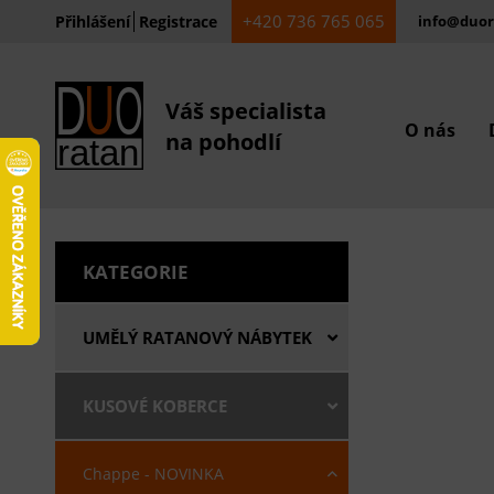
+420 736 765 065
Přihlášení
Registrace
info@duor
Váš specialista
O nás
na pohodlí
KATEGORIE
UMĚLÝ RATANOVÝ NÁBYTEK
KUSOVÉ KOBERCE
Chappe - NOVINKA