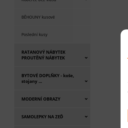
BĚHOUNY kusové
Poslední kusy
RATANOVÝ NÁBYTEK
PROUTĚNÝ NÁBYTEK
BYTOVÉ DOPLŇKY - koše,
stojany ...
MODERNÍ OBRAZY
SAMOLEPKY NA ZEĎ