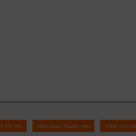
36 765 065
Máte dotaz? Napište nám
Odběr novine