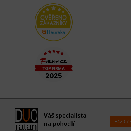
Váš specialista
+420 7
na pohodlí