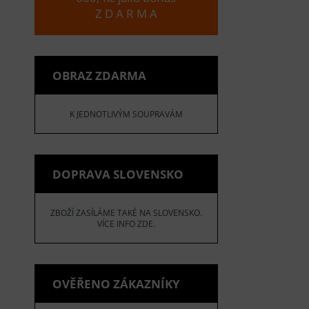
Z D A R M A
OBRAZ ZDARMA
K JEDNOTLIVÝM SOUPRAVÁM
DOPRAVA SLOVENSKO
ZBOŽÍ ZASÍLÁME TAKÉ NA SLOVENSKO.
VÍCE INFO ZDE.
OVĚŘENO ZÁKAZNÍKY