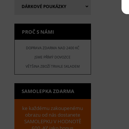
DÁRKOVÉ POUKÁZKY
PROČ S NÁMI
DOPRAVA ZDARMA NAD 2400 KČ
JSME PŘÍMÝ DOVOZCE
VĚTŠINA ZBOŽÍ TRVALE SKLADEM
SAMOLEPKA ZDARMA
ke každému zakoupenému
obrazu od nás dostanete
SAMOLEPKU V HODNOTĚ
600,-Kč jako bonus