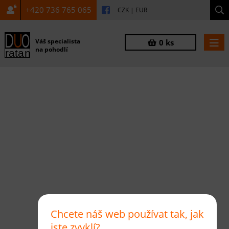
+420 736 765 065
CZK
|
EUR
Váš specialista
0 ks
na pohodlí
Chcete náš web používat tak, jak
jste zvyklí?