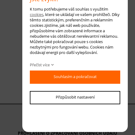
K tomu potřebujeme váš souhlas s využitím
cookies
, které se ukládají ve vašem prohlížeči. Díky
těmto statistickým, preferenčním a reklamním
cookies zjistíme, jak náš web používáte,
přizpůsobíme vám zobrazené informace a
nebudeme vás obtěžovat nerelevantní reklamou.
Můžete také pokračovat pouze s cookies
nezbytnými pro fungování webu. Cookies nám
dodávají energii pro další vylepšování.
Přečíst více
Souhlasím a pokračovat
Přizpůsobit nastavení
OBCHODNÍ PODMÍNKY
ODSTOUPENÍ OD SMLOUVY
PROHLÁŠENÍ O ZPRACOVÁNÍ OSOBNÍCH ÚDAJŮ