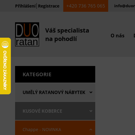
+420 736 765 065
Přihlášení
Registrace
info@duor
Váš specialista
O nás
na pohodlí
KATEGORIE
UMĚLÝ RATANOVÝ NÁBYTEK
KUSOVÉ KOBERCE
Chappe - NOVINKA