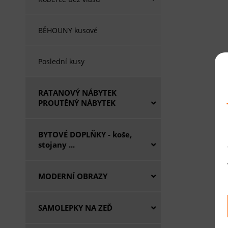
BĚHOUNY kusové
Poslední kusy
RATANOVÝ NÁBYTEK
PROUTĚNÝ NÁBYTEK
BYTOVÉ DOPLŇKY - koše,
stojany ...
MODERNÍ OBRAZY
SAMOLEPKY NA ZEĎ