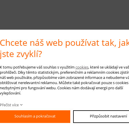
Chcete náš web používat tak, ja
jste zvyklí?
K tomu potřebujeme váš souhlas s využitím
cookies
, které se ukládají ve v
prohlížeči. Díky těmto statistickým, preferenčním a reklamním cookies zjistí
náš web používáte, přizpůsobíme vám zobrazené informace a nebudeme v
obtěžovat nerelevantní reklamou. Můžete také pokračovat pouze s cookies
nezbytnými pro fungování webu. Cookies nám dodávají energii pro další
vylepšování.
Přečíst více
Souhlasím a pokračovat
Přizpůsobit nastavení