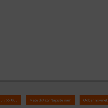
36 765 065
Máte dotaz? Napište nám
Odběr novine