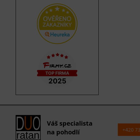
Váš specialista
+420 7
na pohodlí