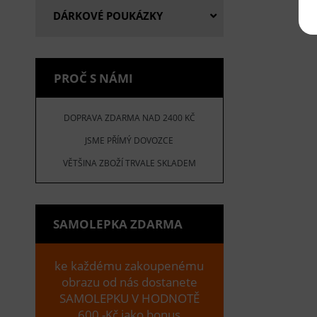
DÁRKOVÉ POUKÁZKY
PROČ S NÁMI
DOPRAVA ZDARMA NAD 2400 KČ
JSME PŘÍMÝ DOVOZCE
VĚTŠINA ZBOŽÍ TRVALE SKLADEM
SAMOLEPKA ZDARMA
ke každému zakoupenému
obrazu od nás dostanete
SAMOLEPKU V HODNOTĚ
600,-Kč jako bonus