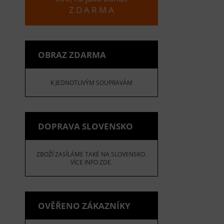
Z D A R M A
OBRAZ ZDARMA
K JEDNOTLIVÝM SOUPRAVÁM
DOPRAVA SLOVENSKO
ZBOŽÍ ZASÍLÁME TAKÉ NA SLOVENSKO.
VÍCE INFO ZDE.
OVĚŘENO ZÁKAZNÍKY