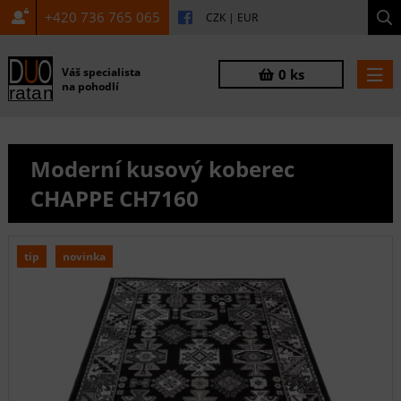
+420 736 765 065
CZK
|
EUR
Váš specialista
0 ks
na pohodlí
Moderní kusový koberec
CHAPPE CH7160
tip
novinka