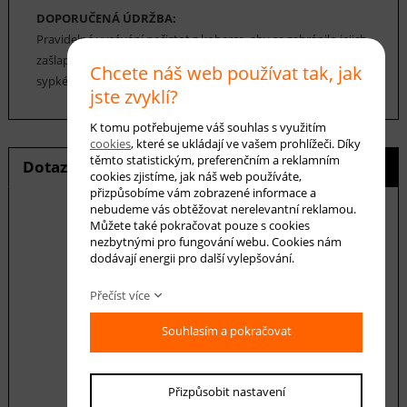
DOPORUČENÁ ÚDRŽBA:
Pravidelné vysávání nečistot z koberce, aby se zabránilo jejich
zašlapání do koberce. Pro hloubkové čištění je možné použít
Chcete náš web používat tak, jak
sypké čističe koberců. Koberec se nesmí namáčet.
jste zvyklí?
K tomu potřebujeme váš souhlas s využitím
cookies
, které se ukládají ve vašem prohlížeči. Díky
těmto statistickým, preferenčním a reklamním
Dotaz na produkt
Hlídání ceny
cookies zjistíme, jak náš web používáte,
přizpůsobíme vám zobrazené informace a
nebudeme vás obtěžovat nerelevantní reklamou.
Můžete také pokračovat pouze s cookies
nezbytnými pro fungování webu. Cookies nám
E-mail *
dodávají energii pro další vylepšování.
Přečíst více
Váš dotaz
Souhlasím a pokračovat
Přizpůsobit nastavení