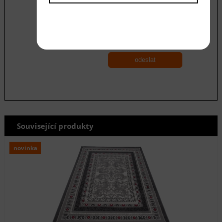
Souhlasím se zásadami ochrany
osobních
údajů
odeslat
Související produkty
novinka