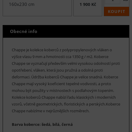
160x230 cm
1 900 Kč
KOUPIT
Obecné info
Chappe je kolekce koberců z polypropylenových vláken o
výšce vlasu 9 mm a hmotnosti cca 1350 g / m2. Koberce
Chappe se vyznačují především velmi vysokou odolností proti
opotřebení, vláken, která jsou pružná a odolná proti
deformaci. Údržba koberců Chappe je velice snadná. Koberce
Chappe mají vysoký koeficient tepelné vodivosti, a proto
mohou být použity v místnostech s podlahovým topením.
Kolekce koberců Chappe nabízí řadu klasických i moderních
vzorů, včetně geometrických, floristických a perských.Koberce
Chappe nabízíme v nejrůznějších rozměrech.
Barva koberce: šedá, bílá, černá