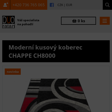
+420 736 765 065
CZK
|
EUR
Váš specialista
0 ks
na pohodlí
Moderní kusový koberec
CHAPPE CH8000
novinka