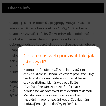
Obecné info
Chappe je kolekce koberců z polypropylenových vláken o
výšce vlasu 9 mm a hmotnosti cca 1350 g / m2. Koberce
Chappe se vyznačují především velmi vysokou odolností proti
opotřebení, vláken, která jsou pružná a odolná proti
deformaci. Údržba koberců Chappe je velice snadná. Koberce
Chappe mají vysoký koeficient tepelné vodivosti, a proto
Chcete náš web používat tak, jak
mohou být použity v místnostech s podlahovým topením.
jste zvyklí?
Kolekce koberců Chappe nabízí řadu klasických i moderních
vzorů, včetně geometrických, floristických a perských.
K tomu potřebujeme váš souhlas s využitím
Koberce Chappe nabízíme v nejrůznějších rozměrech.
cookies
, které se ukládají ve vašem prohlížeči. Díky
těmto statistickým, preferenčním a reklamním
DOPORUČENÁ ÚDRŽBA:
cookies zjistíme, jak náš web používáte,
Pravidelné vysávání nečistot z koberce, aby se zabránilo jejich
přizpůsobíme vám zobrazené informace a
zašlapání do koberce. Pro hloubkové čištění je možné použít
nebudeme vás obtěžovat nerelevantní reklamou.
sypké čističe koberců. Koberec se nesmí namáčet.
Můžete také pokračovat pouze s cookies
nezbytnými pro fungování webu. Cookies nám
dodávají energii pro další vylepšování.