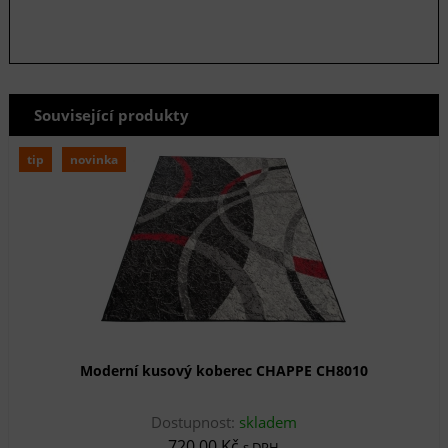
Související produkty
tip
novinka
Moderní kusový koberec CHAPPE CH8010
Dostupnost:
skladem
720,00 Kč
s DPH