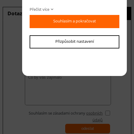
Přečíst více
Dotaz na produkt
Hlídání ceny
Souhlasím a pokračovat
Přizpůsobit nastavení
E-mail *
Váš dotaz
Souhlasím se zásadami ochrany
osobních
údajů
odeslat