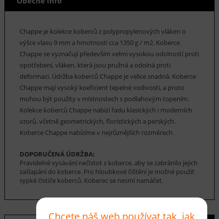
Obecné info
Chappe je kolekce koberců z polypropylenových vláken o
výšce vlasu 9 mm a hmotnosti cca 1350 g / m2. Koberce
Chappe se vyznačují především velmi vysokou odolností proti
opotřebení, vláken, která jsou pružná a odolná proti
deformaci. Údržba koberců Chappe je velice snadná. Koberce
Chappe mají vysoký koeficient tepelné vodivosti, a proto
mohou být použity v místnostech s podlahovým topením.
Kolekce koberců Chappe nabízí řadu klasických i moderních
vzorů, včetně geometrických, floristických a perských.
Koberce Chappe nabízíme v nejrůznějších rozměrech.
DOPORUČENÁ ÚDRŽBA:
Pravidelné vysávání nečistot z koberce, aby se zabránilo jejich
zašlapání do koberce. Pro hloubkové čištění je možné použít
sypké čističe koberců. Koberec se nesmí namáčet.
Chcete náš web používat tak, jak