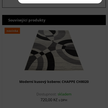
Související produkty
novinka
Moderní kusový koberec CHAPPE CH8020
Dostupnost:
skladem
720,00 Kč
s DPH