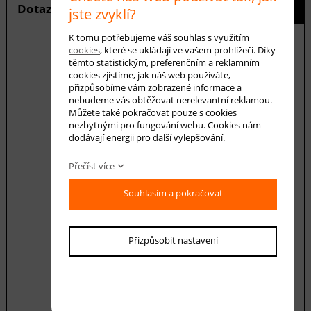
Dotaz na produkt
Hlídání ceny
jste zvyklí?
K tomu potřebujeme váš souhlas s využitím
cookies
, které se ukládají ve vašem prohlížeči. Díky
těmto statistickým, preferenčním a reklamním
cookies zjistíme, jak náš web používáte,
E-mail *
přizpůsobíme vám zobrazené informace a
nebudeme vás obtěžovat nerelevantní reklamou.
Můžete také pokračovat pouze s cookies
nezbytnými pro fungování webu. Cookies nám
Váš dotaz
dodávají energii pro další vylepšování.
Přečíst více
Souhlasím a pokračovat
Souhlasím se zásadami ochrany
Přizpůsobit nastavení
osobních
údajů
odeslat