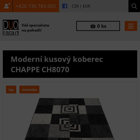
+420 736 765 065
CZK
|
EUR
Váš specialista
0 ks
na pohodlí
Moderní kusový koberec
CHAPPE CH8070
tip
novinka