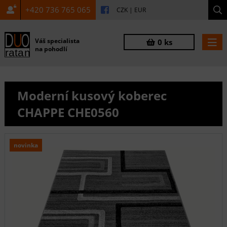
+420 736 765 065
CZK
|
EUR
Váš specialista
0 ks
na pohodlí
Moderní kusový koberec
CHAPPE CHE0560
novinka