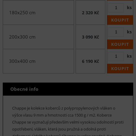
ks
180x250 cm
2 320 Kč
KOUPIT
ks
200x300 cm
3 090 Kč
KOUPIT
ks
300x400 cm
6 190 Kč
KOUPIT
Obecné info
Chappe je kolekce koberců z polypropylenových vláken o
výšce vlasu 9 mm a hmotnosti cca 1500 g / m2. Koberce
Chappe se vyznačují především velmi vysokou odolností proti
opotřebení, vláken, která jsou pružná a odolná proti
deformaci. Údržba koberců Chappe je velice snadná. Koberce