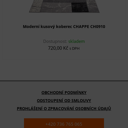
Moderní kusový koberec CHAPPE CH0910
Dostupnost:
skladem
720,00 Kč
s DPH
OBCHODNÍ PODMÍNKY
ODSTOUPENÍ OD SMLOUVY
PROHLÁŠENÍ O ZPRACOVÁNÍ OSOBNÍCH ÚDAJŮ
+420 736 765 065