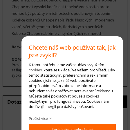
Chappe mají vysoký koeficient tepelné vodivosti, a proto
mohou být použity v místnostech s podlahovým topením.
Kolekce koberců Chappe nabízí řadu klasických i moderních
vzorů, včetně geometrických, floristických a perských.
Koberce Chappe nabízíme v nejrůznějších rozměrech.
Chcete náš web používat tak, jak
Barva koberce: šedá, černá, bílá
jste zvyklí?
DOPORUČENÁ ÚDRŽBA:
Pravidelné vysávání nečistot z koberce, aby se zabránilo jejich
K tomu potřebujeme váš souhlas s využitím
zašlapání do koberce. Pro hloubkové čištění je možné použít
cookies
, které se ukládají ve vašem prohlížeči. Díky
sypké čističe koberců. Koberec se nesmí namáčet.
těmto statistickým, preferenčním a reklamním
cookies zjistíme, jak náš web používáte,
přizpůsobíme vám zobrazené informace a
nebudeme vás obtěžovat nerelevantní reklamou.
Můžete také pokračovat pouze s cookies
Dotaz na produkt
Hlídání ceny
nezbytnými pro fungování webu. Cookies nám
dodávají energii pro další vylepšování.
Přečíst více
Souhlasím a pokračovat