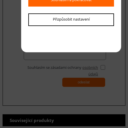
E-mail *
Přizpůsobit nastavení
Váš dotaz
Souhlasím se zásadami ochrany
osobních
údajů
odeslat
Související produkty