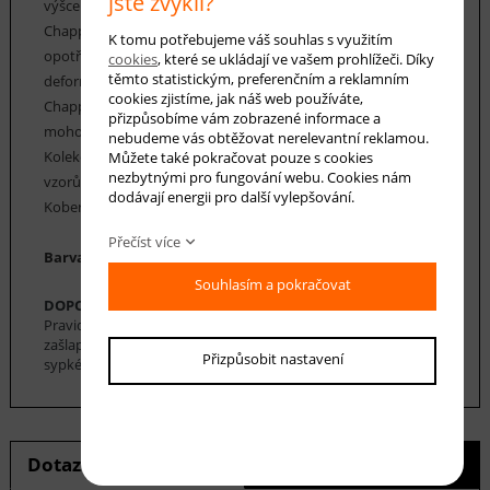
jste zvyklí?
výšce vlasu 9 mm a hmotnosti cca 1500 g / m2. Koberce
Chappe se vyznačují především velmi vysokou odolností proti
K tomu potřebujeme váš souhlas s využitím
opotřebení, vláken, která jsou pružná a odolná proti
cookies
, které se ukládají ve vašem prohlížeči. Díky
těmto statistickým, preferenčním a reklamním
deformaci. Údržba koberců Chappe je velice snadná. Koberce
cookies zjistíme, jak náš web používáte,
Chappe mají vysoký koeficient tepelné vodivosti, a proto
přizpůsobíme vám zobrazené informace a
mohou být použity v místnostech s podlahovým topením.
nebudeme vás obtěžovat nerelevantní reklamou.
Kolekce koberců Chappe nabízí řadu klasických i moderních
Můžete také pokračovat pouze s cookies
nezbytnými pro fungování webu. Cookies nám
vzorů, včetně geometrických, floristických a perských.
dodávají energii pro další vylepšování.
Koberce Chappe nabízíme v nejrůznějších rozměrech.
Přečíst více
Barva koberce: hnědá, béžová, černá, krémová
Souhlasím a pokračovat
DOPORUČENÁ ÚDRŽBA:
Pravidelné vysávání nečistot z koberce, aby se zabránilo jejich
zašlapání do koberce. Pro hloubkové čištění je možné použít
Přizpůsobit nastavení
sypké čističe koberců. Koberec se nesmí namáčet.
Dotaz na produkt
Hlídání ceny