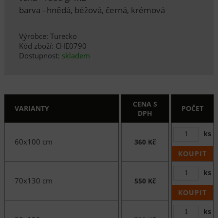
barva - hnědá, béžová, černá, krémová
Výrobce: Turecko
Kód zboží: CHE0790
Dostupnost:
skladem
CENA S
VARIANTY
POČET
DPH
ks
60x100 cm
360 Kč
KOUPIT
ks
70x130 cm
550 Kč
KOUPIT
ks