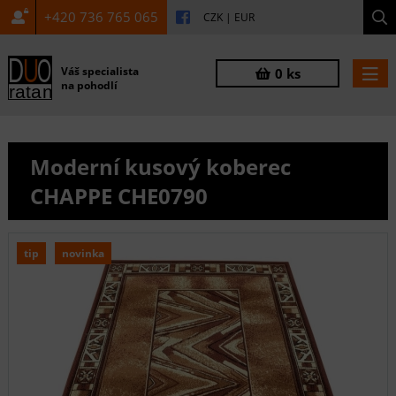
+420 736 765 065
CZK
|
EUR
Váš specialista
0 ks
na pohodlí
Moderní kusový koberec
CHAPPE CHE0790
tip
novinka