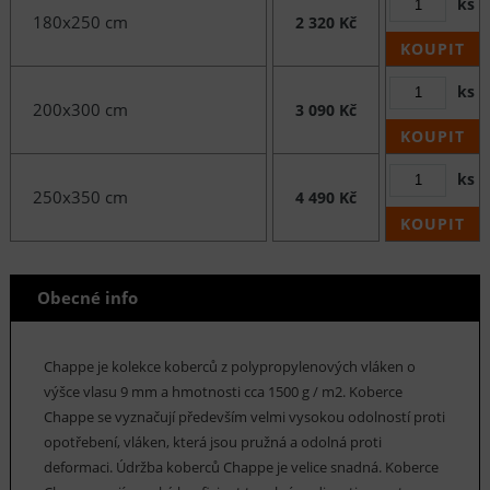
ks
180x250 cm
2 320 Kč
KOUPIT
ks
200x300 cm
3 090 Kč
KOUPIT
ks
250x350 cm
4 490 Kč
KOUPIT
Obecné info
Chappe je kolekce koberců z polypropylenových vláken o
výšce vlasu 9 mm a hmotnosti cca 1500 g / m2. Koberce
Chappe se vyznačují především velmi vysokou odolností proti
opotřebení, vláken, která jsou pružná a odolná proti
deformaci. Údržba koberců Chappe je velice snadná. Koberce