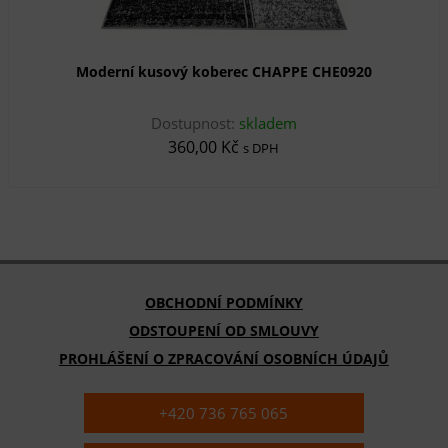
Moderní kusový koberec CHAPPE CHE0920
Dostupnost:
skladem
360,00 Kč
s DPH
OBCHODNÍ PODMÍNKY
ODSTOUPENÍ OD SMLOUVY
PROHLÁŠENÍ O ZPRACOVÁNÍ OSOBNÍCH ÚDAJŮ
+420 736 765 065