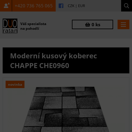
+420 736 765 065
CZK
|
EUR
Váš specialista
0 ks
na pohodlí
Moderní kusový koberec
CHAPPE CHE0960
novinka