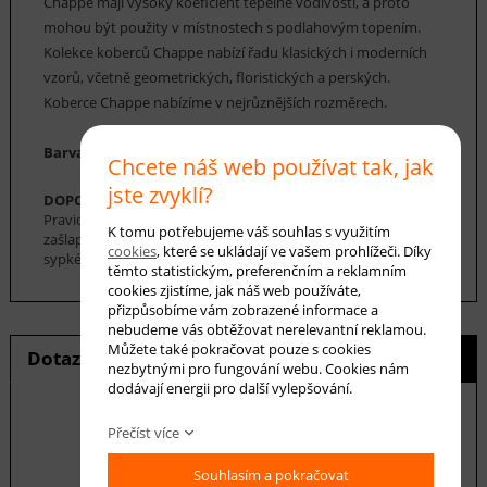
Chappe mají vysoký koeficient tepelné vodivosti, a proto
mohou být použity v místnostech s podlahovým topením.
Kolekce koberců Chappe nabízí řadu klasických i moderních
vzorů, včetně geometrických, floristických a perských.
Koberce Chappe nabízíme v nejrůznějších rozměrech.
Barva koberce: šedá, bílá, černá
Chcete náš web používat tak, jak
jste zvyklí?
DOPORUČENÁ ÚDRŽBA:
Pravidelné vysávání nečistot z koberce, aby se zabránilo jejich
K tomu potřebujeme váš souhlas s využitím
zašlapání do koberce. Pro hloubkové čištění je možné použít
cookies
, které se ukládají ve vašem prohlížeči. Díky
sypké čističe koberců. Koberec se nesmí namáčet.
těmto statistickým, preferenčním a reklamním
cookies zjistíme, jak náš web používáte,
přizpůsobíme vám zobrazené informace a
nebudeme vás obtěžovat nerelevantní reklamou.
Můžete také pokračovat pouze s cookies
Dotaz na produkt
Hlídání ceny
nezbytnými pro fungování webu. Cookies nám
dodávají energii pro další vylepšování.
Přečíst více
E-mail *
Souhlasím a pokračovat