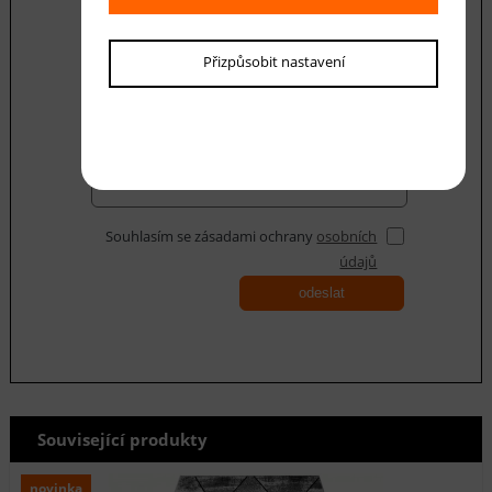
Váš dotaz
Přizpůsobit nastavení
Souhlasím se zásadami ochrany
osobních
údajů
odeslat
Související produkty
novinka