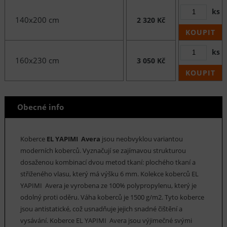
ks
140x200 cm
2 320 Kč
KOUPIT
ks
160x230 cm
3 050 Kč
KOUPIT
Obecné info
Koberce
EL YAPIMI Avera
jsou neobvyklou variantou
moderních koberců. Vyznačují se zajímavou strukturou
dosaženou kombinací dvou metod tkaní: plochého tkaní a
střiženého vlasu, který má výšku 6 mm. Kolekce koberců EL
YAPIMI Avera je vyrobena ze 100% polypropylenu, který je
odolný proti oděru. Váha koberců je 1500 g/m2. Tyto koberce
jsou antistatické, což usnadňuje jejich snadné čištění a
vysávání. Koberce EL YAPIMI Avera jsou výjimečné svými