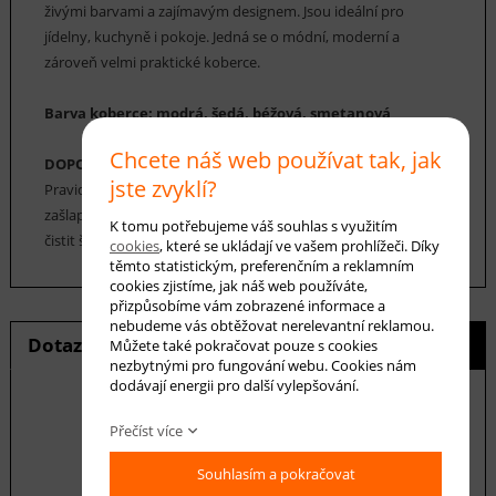
živými barvami a zajímavým designem. Jsou ideální pro
jídelny, kuchyně i pokoje. Jedná se o módní, moderní a
zároveň velmi praktické koberce.
Barva koberce: modrá, šedá, béžová, smetanová
Chcete náš web používat tak, jak
DOPORUČENÁ ÚDRŽBA:
jste zvyklí?
Pravidelné vysávání nečistot z koberce, které zabrání jejich
zašlapání do koberce. Cca jednou za 12-18 měsíců je možné
K tomu potřebujeme váš souhlas s využitím
čistit šamponováním.
cookies
, které se ukládají ve vašem prohlížeči. Díky
těmto statistickým, preferenčním a reklamním
cookies zjistíme, jak náš web používáte,
přizpůsobíme vám zobrazené informace a
nebudeme vás obtěžovat nerelevantní reklamou.
Dotaz na produkt
Hlídání ceny
Můžete také pokračovat pouze s cookies
nezbytnými pro fungování webu. Cookies nám
dodávají energii pro další vylepšování.
Přečíst více
E-mail *
Souhlasím a pokračovat