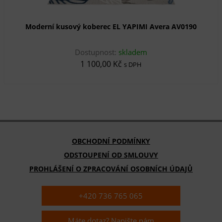
Moderní kusový koberec EL YAPIMI Avera AV0190
Dostupnost:
skladem
1 100,00 Kč
s DPH
OBCHODNÍ PODMÍNKY
ODSTOUPENÍ OD SMLOUVY
PROHLÁŠENÍ O ZPRACOVÁNÍ OSOBNÍCH ÚDAJŮ
+420 736 765 065
Máte dotaz? Napište nám