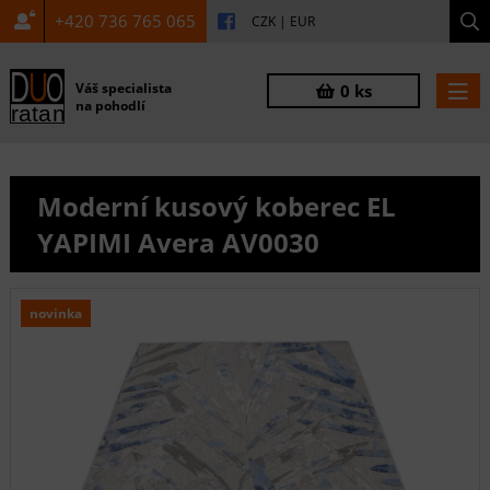
+420 736 765 065
CZK
|
EUR
Váš specialista
0 ks
na pohodlí
Moderní kusový koberec EL
YAPIMI Avera AV0030
novinka