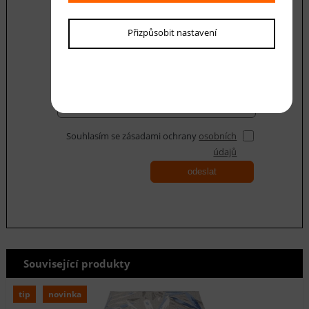
Váš dotaz
Přizpůsobit nastavení
Souhlasím se zásadami ochrany
osobních
údajů
odeslat
Související produkty
tip
novinka