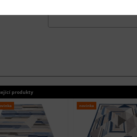
sející produkty
ovinka
novinka