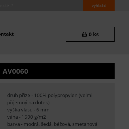
ontakt
0 ks
a AV0060
druh příze - 100% polypropylen (velmi
příjemný na dotek)
výška vlasu - 6 mm
váha - 1500 g/m2
barva - modrá, šedá, béžová, smetanová