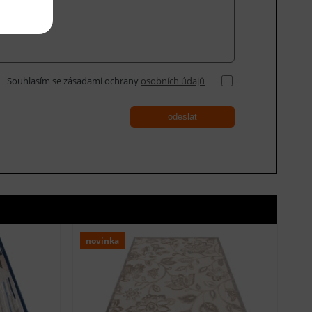
Souhlasím se zásadami ochrany
osobních údajů
odeslat
novinka