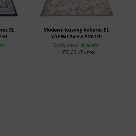
rec EL
Moderní kusový koberec EL
250
YAPIMI Avera AV0120
em
Dostupnost:
skladem
1 470,00 Kč
H
s DPH