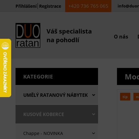
+420 736 765 065
Přihlášení
Registrace
info@duor
Váš specialista
O nás
na pohodlí
Mod
KATEGORIE
UMĚLÝ RATANOVÝ NÁBYTEK
tip
n
KUSOVÉ KOBERCE
Chappe - NOVINKA