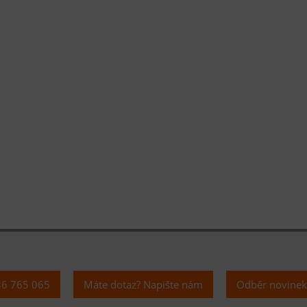
36 765 065
Máte dotaz? Napište nám
Odběr novine