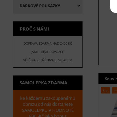
DÁRKOVÉ POUKÁZKY
PROČ S NÁMI
DOPRAVA ZDARMA NAD 2400 KČ
JSME PŘÍMÝ DOVOZCE
VĚTŠINA ZBOŽÍ TRVALE SKLADEM
Souvi
SAMOLEPKA ZDARMA
tip
n
ke každému zakoupenému
obrazu od nás dostanete
SAMOLEPKU V HODNOTĚ
600,-Kč jako bonus