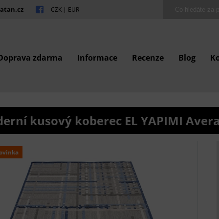
atan.cz
CZK
|
EUR
Doprava zdarma
Informace
Recenze
Blog
K
erní kusový koberec EL YAPIMI Aver
ovinka