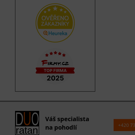
Váš specialista
+420 7
na pohodlí