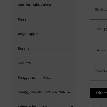
Moroko, Dubi, Colora
80x20
Raisa
120x1
Rega, Lappie
Rosalia
140x2
Sinclera
160x2
Shaggy Locana, Nevade
Shaggy Skandy, Porte - NOVINKA
Obecn
Koberce bez vlasu