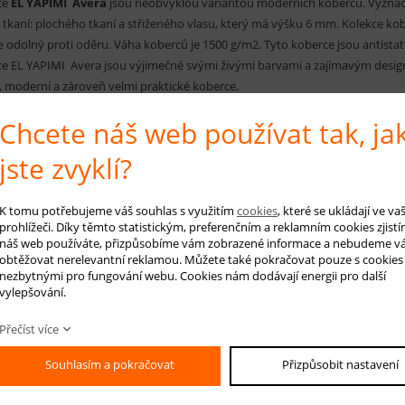
ce
EL YAPIMI Avera
jsou neobvyklou variantou moderních koberců. Vyznač
tkaní: plochého tkaní a střiženého vlasu, který má výšku 6 mm. Kolekce k
je odolný proti oděru. Váha koberců je 1500 g/m2. Tyto koberce jsou antistati
e EL YAPIMI Avera jsou výjimečné svými živými barvami a zajímavým designem
 moderní a zároveň velmi praktické koberce.
Chcete náš web používat tak, ja
 koberce: modrá, šedá, béžová, smetanová
jste zvyklí?
RUČENÁ ÚDRŽBA:
elné vysávání nečistot z koberce, které zabrání jejich zašlapání do koberce
K tomu potřebujeme váš souhlas s využitím
cookies
, které se ukládají ve v
prohlížeči. Díky těmto statistickým, preferenčním a reklamním cookies zjistí
náš web používáte, přizpůsobíme vám zobrazené informace a nebudeme v
obtěžovat nerelevantní reklamou. Můžete také pokračovat pouze s cookies
 na produkt
Hlídá
nezbytnými pro fungování webu. Cookies nám dodávají energii pro další
vylepšování.
Přečíst více
-mail *
Souhlasím a pokračovat
Přizpůsobit nastavení
áš dotaz