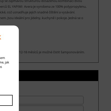
ují se zajímavou strukturou dosaženou kombinací dvou
oberců EL YAPIMI Avera je vyrobena ze 100% polypropylenu,
cké, což usnadňuje jejich snadné čištění a vysávání.
. Jsou ideální pro jídelny, kuchyně i pokoje. Jedná se o
k
. Cca jednou za 12-18 měsíců je možné čistit šamponováním.
ašem
me, jak
ás
ní ceny