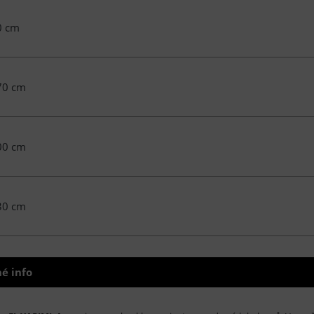
0 cm
70 cm
00 cm
30 cm
é info