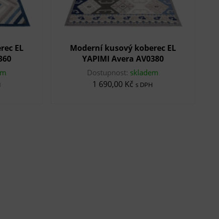
rec EL
Moderní kusový koberec EL
360
YAPIMI Avera AV0380
em
Dostupnost:
skladem
1 690,00 Kč
H
s DPH