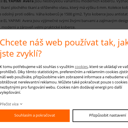
ce
EL YAPIMI Avera
jsou neobvyklou variantou moderních koberců. Vyznač
tkaní: plochého tkaní a střiženého vlasu, který má výšku 6 mm. Kolekce k
je odolný proti oděru. Váha koberců je 1500 g/m2. Tyto koberce jsou antistati
e EL YAPIMI Avera jsou výjimečné svými živými barvami a zajímavým designem
 moderní a zároveň velmi praktické koberce.
Chcete náš web používat tak, ja
 koberce: modrá, šedá, béžová, smetanová
jste zvyklí?
RUČENÁ ÚDRŽBA:
elné vysávání nečistot z koberce, které zabrání jejich zašlapání do koberce
K tomu potřebujeme váš souhlas s využitím
cookies
, které se ukládají ve v
prohlížeči. Díky těmto statistickým, preferenčním a reklamním cookies zjistí
náš web používáte, přizpůsobíme vám zobrazené informace a nebudeme v
obtěžovat nerelevantní reklamou. Můžete také pokračovat pouze s cookies
 na produkt
Hlídá
nezbytnými pro fungování webu. Cookies nám dodávají energii pro další
vylepšování.
Přečíst více
-mail *
Souhlasím a pokračovat
Přizpůsobit nastavení
áš dotaz