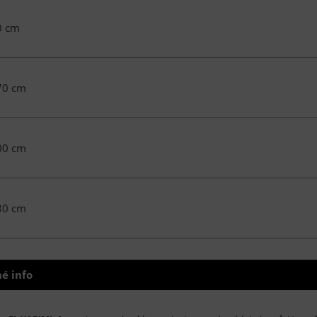
0 cm
70 cm
00 cm
30 cm
é info