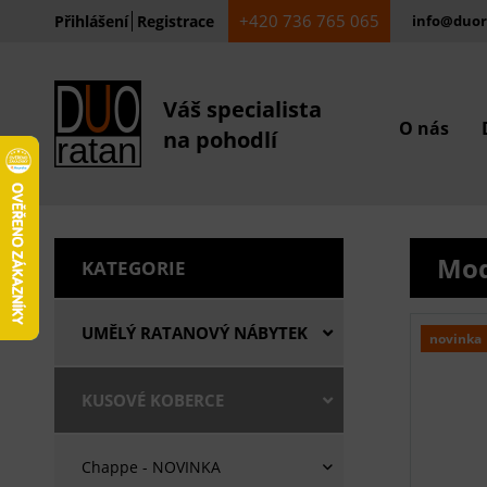
+420 736 765 065
Přihlášení
Registrace
info@duor
Váš specialista
O nás
na pohodlí
Mod
KATEGORIE
UMĚLÝ RATANOVÝ NÁBYTEK
novinka
KUSOVÉ KOBERCE
Chappe - NOVINKA