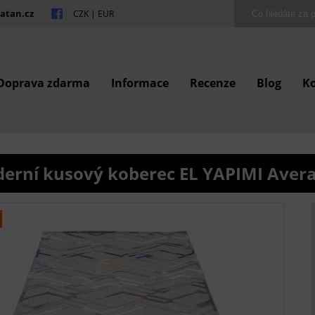
atan.cz
CZK
|
EUR
Doprava zdarma
Informace
Recenze
Blog
K
erní kusový koberec EL YAPIMI Aver