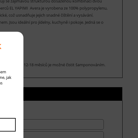
ují se zajímavou strukturou dosaženou kombinací dvou
oberců EL YAPIMI Avera je vyrobena ze 100% polypropylenu,
cké, což usnadňuje jejich snadné čištění a vysávání.
. Jsou ideální pro jídelny, kuchyně i pokoje. Jedná se o
k
. Cca jednou za 12-18 měsíců je možné čistit šamponováním.
ašem
me, jak
ás
ní ceny