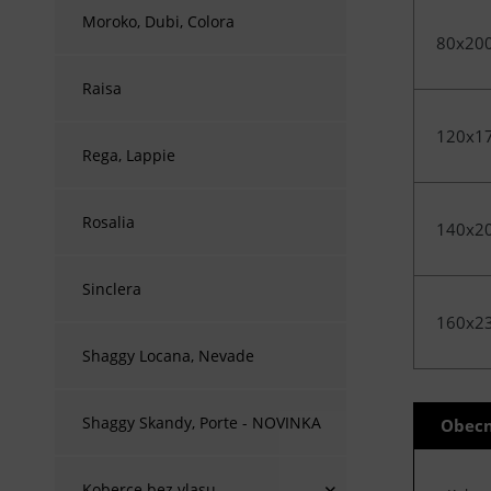
Moroko, Dubi, Colora
80x20
Raisa
120x1
Rega, Lappie
Rosalia
140x2
Sinclera
160x2
Shaggy Locana, Nevade
Shaggy Skandy, Porte - NOVINKA
Obecn
Koberce bez vlasu