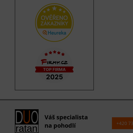
Váš specialista
+420 7
na pohodlí