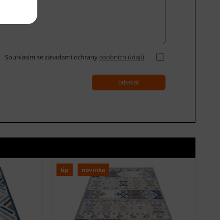
Souhlasím se zásadami ochrany
osobních údajů
odeslat
tip
novinka