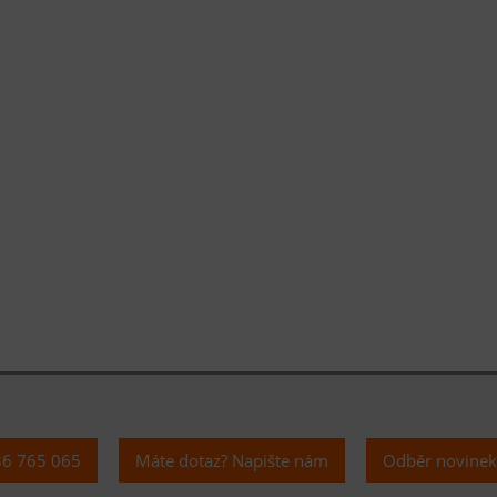
36 765 065
Máte dotaz? Napište nám
Odběr novine