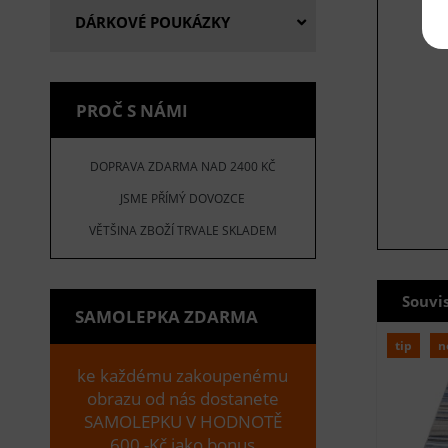
DÁRKOVÉ POUKÁZKY
PROČ S NÁMI
DOPRAVA ZDARMA NAD 2400 KČ
JSME PŘÍMÝ DOVOZCE
VĚTŠINA ZBOŽÍ TRVALE SKLADEM
Souvi
SAMOLEPKA ZDARMA
tip
n
ke každému zakoupenému
obrazu od nás dostanete
SAMOLEPKU V HODNOTĚ
600,-Kč jako bonus