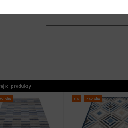
sející produkty
ovinka
tip
novinka