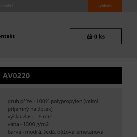
ontakt
0 ks
a AV0220
druh příze - 100% polypropylen (velmi
příjemný na dotek)
výška vlasu - 6 mm
váha - 1500 g/m2
barva - modrá, šedá, béžová, smetanová