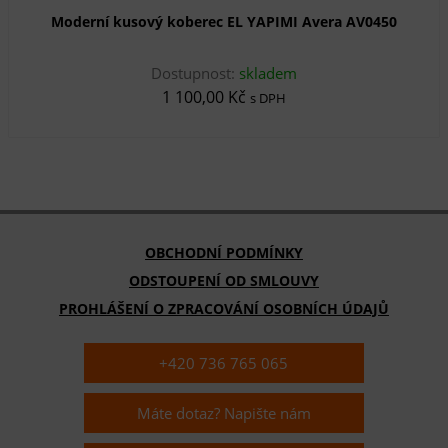
Moderní kusový koberec EL YAPIMI Avera AV0450
Dostupnost:
skladem
1 100,00 Kč
s DPH
OBCHODNÍ PODMÍNKY
ODSTOUPENÍ OD SMLOUVY
PROHLÁŠENÍ O ZPRACOVÁNÍ OSOBNÍCH ÚDAJŮ
+420 736 765 065
Máte dotaz? Napište nám