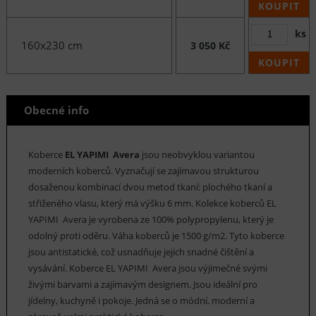
KOUPIT
ks
160x230 cm
3 050 Kč
KOUPIT
Obecné info
Koberce
EL YAPIMI Avera
jsou neobvyklou variantou
moderních koberců. Vyznačují se zajímavou strukturou
dosaženou kombinací dvou metod tkaní: plochého tkaní a
střiženého vlasu, který má výšku 6 mm. Kolekce koberců EL
YAPIMI Avera je vyrobena ze 100% polypropylenu, který je
odolný proti oděru. Váha koberců je 1500 g/m2. Tyto koberce
jsou antistatické, což usnadňuje jejich snadné čištění a
vysávání. Koberce EL YAPIMI Avera jsou výjimečné svými
živými barvami a zajímavým designem. Jsou ideální pro
jídelny, kuchyně i pokoje. Jedná se o módní, moderní a