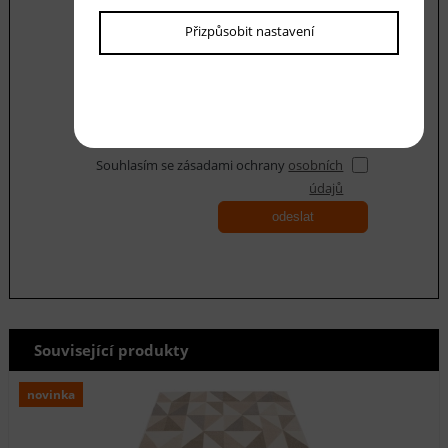
Váš dotaz
Přizpůsobit nastavení
Souhlasím se zásadami ochrany
osobních
údajů
odeslat
Související produkty
novinka