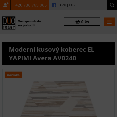
+420 736 765 065
CZK
|
EUR
Váš specialista
0 ks
na pohodlí
Moderní kusový koberec EL
YAPIMI Avera AV0240
novinka