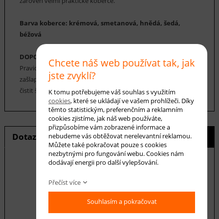
zároveň velmi praktické koberce.
Barva koberce: krémová, smetanová, hnědá, šedá,
béžová
DOPORUČENÁ ÚDRŽBA:
Chcete náš web používat tak, jak
Pravidelné vysávání nečistot z koberce, které zabrání jejich
jste zvyklí?
zašlapání do koberce. Cca jednou za 12-18 měsíců je možné
čistit šamponováním.
K tomu potřebujeme váš souhlas s využitím
cookies
, které se ukládají ve vašem prohlížeči. Díky
těmto statistickým, preferenčním a reklamním
cookies zjistíme, jak náš web používáte,
přizpůsobíme vám zobrazené informace a
Dotaz na produkt
Hlídání ceny
nebudeme vás obtěžovat nerelevantní reklamou.
Můžete také pokračovat pouze s cookies
nezbytnými pro fungování webu. Cookies nám
dodávají energii pro další vylepšování.
Přečíst více
E-mail *
Souhlasím a pokračovat