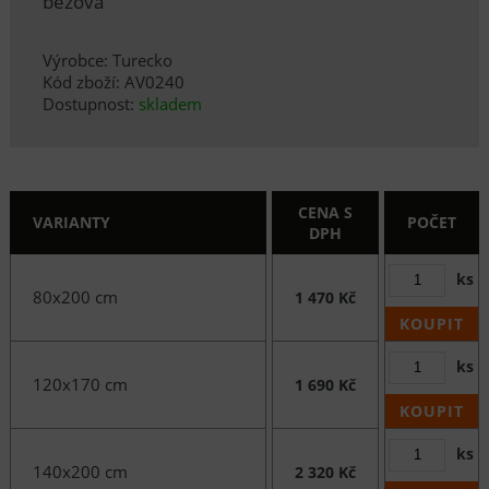
béžová
Výrobce: Turecko
Kód zboží: AV0240
Dostupnost:
skladem
CENA S
VARIANTY
POČET
DPH
ks
80x200 cm
1 470 Kč
KOUPIT
ks
120x170 cm
1 690 Kč
KOUPIT
ks
140x200 cm
2 320 Kč