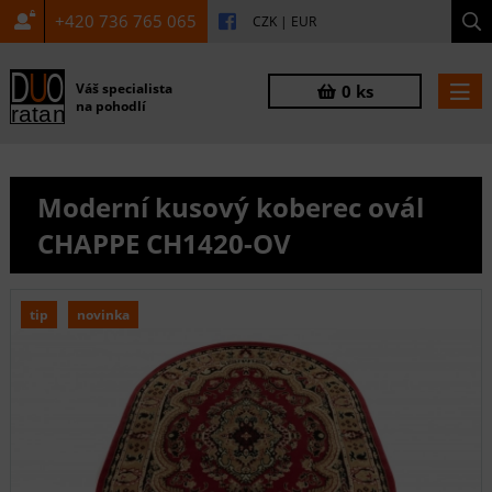
+420 736 765 065
CZK
|
EUR
Váš specialista
0 ks
na pohodlí
Moderní kusový koberec ovál
CHAPPE CH1420-OV
tip
novinka