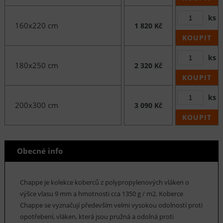
ks
160x220 cm
1 820 Kč
KOUPIT
ks
180x250 cm
2 320 Kč
KOUPIT
ks
200x300 cm
3 090 Kč
KOUPIT
Obecné info
Chappe je kolekce koberců z polypropylenových vláken o
výšce vlasu 9 mm a hmotnosti cca 1350 g / m2. Koberce
Chappe se vyznačují především velmi vysokou odolností proti
opotřebení, vláken, která jsou pružná a odolná proti