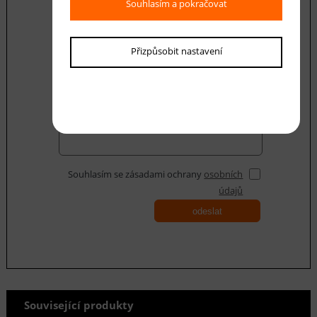
Souhlasím a pokračovat
E-mail *
Přizpůsobit nastavení
Váš dotaz
Souhlasím se zásadami ochrany
osobních
údajů
odeslat
Související produkty