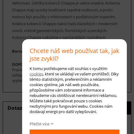
deformaci. Údržba koberců Chappe je velice snadná. Koberce
Chappe mají vysoký koeficient tepelné vodivosti, a proto
mohou být použity v místnostech s podlahovým topením.
Kolekce koberců Chappe nabízí řadu klasických i moderních
vzorů, včetně geometrických, floristických a perských.
Koberce Chappe nabízíme v nejrůznějších rozměrech.
Chcete náš web používat tak, jak
Barva koberce: vínová, smetanová, béžová, černá
jste zvyklí?
DOPORUČENÁ ÚDRŽBA:
K tomu potřebujeme váš souhlas s využitím
Pravidelné vysávání nečistot z koberce, aby se zabránilo jejich
cookies
, které se ukládají ve vašem prohlížeči. Díky
zašlapání do koberce. Pro hloubkové čištění je možné použít
těmto statistickým, preferenčním a reklamním
sypké čističe koberců. Koberec se nesmí namáčet.
cookies zjistíme, jak náš web používáte,
přizpůsobíme vám zobrazené informace a
nebudeme vás obtěžovat nerelevantní reklamou.
Můžete také pokračovat pouze s cookies
nezbytnými pro fungování webu. Cookies nám
Dotaz na produkt
Hlídání ceny
dodávají energii pro další vylepšování.
Přečíst více