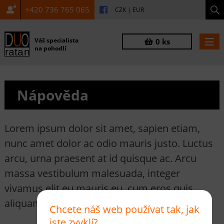
+420 736 765 065
CZK
|
EUR
Váš specialista
0 ks
na pohodlí
Nápověda
Lorem ipsum dolor sit amet, sapien etiam,
nunc amet dolor ac odio mauris justo. Luctus
arcu, urna praesent at id quisque ac. Arcu
massa vestibulum malesuada, integer
vivamus elit eu mauris eu, cum eros quis
aliquam nis.
Chcete náš web používat tak, jak
jste zvyklí?