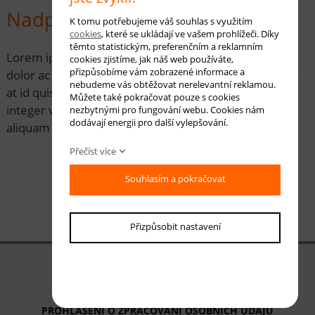
Nadpis H2
K tomu potřebujeme váš souhlas s využitím
cookies
, které se ukládají ve vašem prohlížeči. Díky
těmto statistickým, preferenčním a reklamním
Lorem ipsum dolor sit amet, sapien etiam, nunc amet
cookies zjistíme, jak náš web používáte,
přizpůsobíme vám zobrazené informace a
dolor ac odio mauris justo. Luctus arcu, urna praesent
nebudeme vás obtěžovat nerelevantní reklamou.
at id quisque ac. Arcu massa vestibulum malesuada,
Můžete také pokračovat pouze s cookies
integer vivamus elit eu mauris eu, cum eros quis
nezbytnými pro fungování webu. Cookies nám
dodávají energii pro další vylepšování.
aliquam nis.
Přečíst více
Souhlasím a pokračovat
Přizpůsobit nastavení
OBCHODNÍ PODMÍNKY
ODSTOUPENÍ OD SMLOUVY
PROHLÁŠENÍ O ZPRACOVÁNÍ OSOBNÍCH ÚDAJŮ