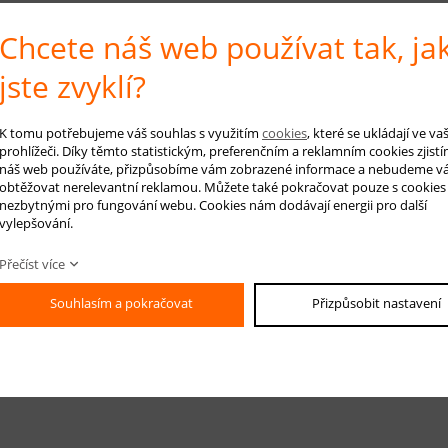
Chcete náš web používat tak, ja
jste zvyklí?
K tomu potřebujeme váš souhlas s využitím
cookies
, které se ukládají ve v
prohlížeči. Díky těmto statistickým, preferenčním a reklamním cookies zjistí
náš web používáte, přizpůsobíme vám zobrazené informace a nebudeme v
obtěžovat nerelevantní reklamou. Můžete také pokračovat pouze s cookies
nezbytnými pro fungování webu. Cookies nám dodávají energii pro další
vylepšování.
Přečíst více
Souhlasím a pokračovat
Přizpůsobit nastavení