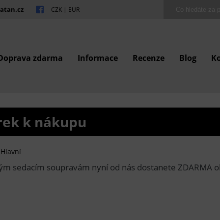
atan.cz
CZK
|
EUR
Doprava zdarma
Informace
Recenze
Blog
K
rek k nákupu
 Hlavní
ým sedacím soupravám nyní od nás dostanete ZDARMA ob