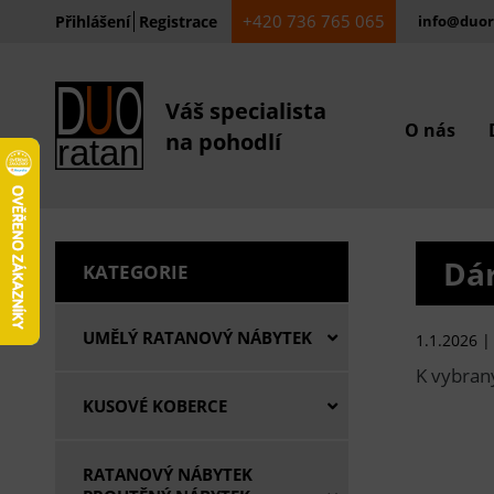
+420 736 765 065
Přihlášení
Registrace
info@duor
Váš specialista
O nás
na pohodlí
Dá
KATEGORIE
UMĚLÝ RATANOVÝ NÁBYTEK
1.1.2026 |
K vybran
KUSOVÉ KOBERCE
RATANOVÝ NÁBYTEK