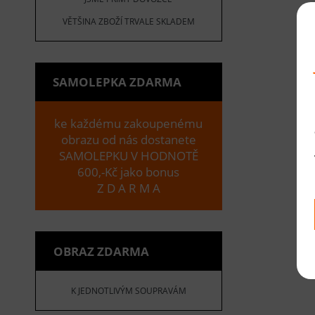
VĚTŠINA ZBOŽÍ TRVALE SKLADEM
SAMOLEPKA ZDARMA
ke každému zakoupenému
obrazu od nás dostanete
SAMOLEPKU V HODNOTĚ
600,-Kč jako bonus
Z D A R M A
OBRAZ ZDARMA
K JEDNOTLIVÝM SOUPRAVÁM