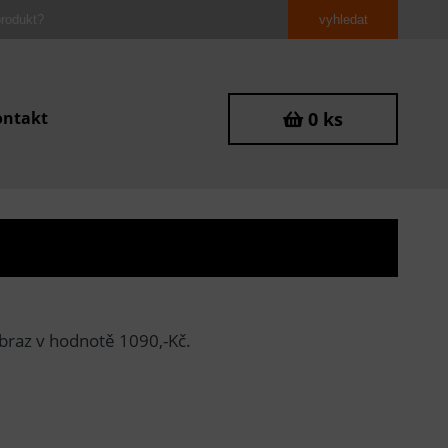
ontakt
0 ks
raz v hodnotě 1090,-Kč.