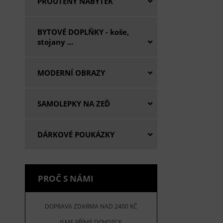
PROUTĚNÝ NÁBYTEK
BYTOVÉ DOPLŇKY - koše,
stojany ...
MODERNÍ OBRAZY
SAMOLEPKY NA ZEĎ
DÁRKOVÉ POUKÁZKY
PROČ S NÁMI
DOPRAVA ZDARMA NAD 2400 KČ
JSME PŘÍMÝ DOVOZCE