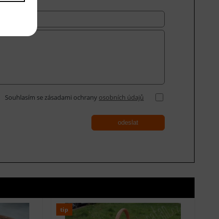
Souhlasím se zásadami ochrany
osobních údajů
odeslat
tip