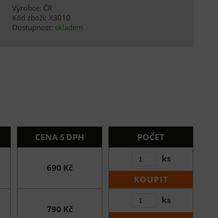
Výrobce: ČR
Kód zboží: X3010
Dostupnost:
skladem
CENA S DPH
POČET
ks
690 Kč
KOUPIT
ks
790 Kč