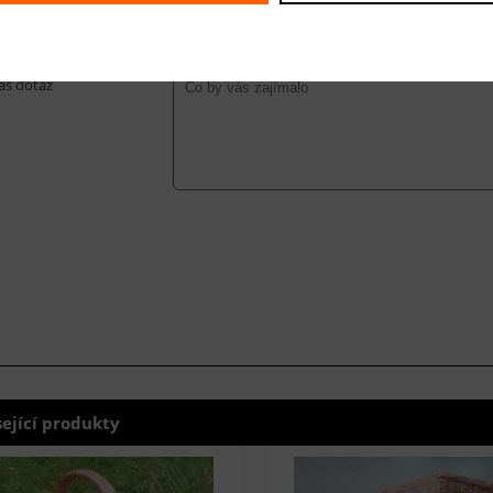
-mail *
áš dotaz
sející produkty