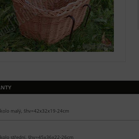
ANTY
 kolo malý, šhv=42x32x19-24cm
 kolo střední, šhv=45x36x22-26cm