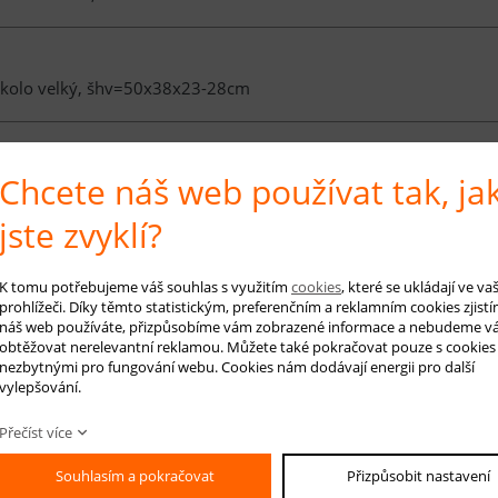
 kolo velký, šhv=50x38x23-28cm
é info
Chcete náš web používat tak, ja
jste zvyklí?
 nejen praktický, ale i krásný doplněk vašeho kola.
K tomu potřebujeme váš souhlas s využitím
cookies
, které se ukládají ve v
é rozměry jsou pouze orientační, každý kus se může rozměrově trochu lišit 
prohlížeči. Díky těmto statistickým, preferenčním a reklamním cookies zjistí
e pouze ilustrační.
náš web používáte, přizpůsobíme vám zobrazené informace a nebudeme v
obtěžovat nerelevantní reklamou. Můžete také pokračovat pouze s cookies
nezbytnými pro fungování webu. Cookies nám dodávají energii pro další
vylepšování.
 na produkt
Hlídá
Přečíst více
Souhlasím a pokračovat
Přizpůsobit nastavení