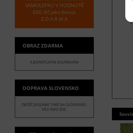
SAMOLEPKU V HODNOTĚ
E
600,-Kč jako bonus
Z D A R M A
V
OBRAZ ZDARMA
K JEDNOTLIVÝM SOUPRAVÁM
DOPRAVA SLOVENSKO
ZBOŽÍ ZASÍLÁME TAKÉ NA SLOVENSKO.
VÍCE INFO ZDE.
Souvi