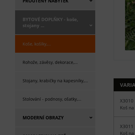
PROUTĚNÝ NÁBYTEK
BYTOVÉ DOPLŇKY - koše,
stojany ...
Koše, košíky,...
Rohože, závěsy, dekorace,...
Stojany, krabičky na kapesníky,...
VARI
Stolování - podnosy, ošatky,...
X3010
Koš na
MODERNÍ OBRAZY
X3011
Koš na