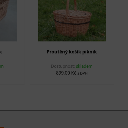
k
Proutěný košík piknik
em
Dostupnost:
skladem
899,00 Kč
s DPH