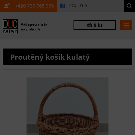
+420 736 765 065
CZK
|
EUR
Váš specialista
0 ks
na pohodlí
Proutěný košík kulatý