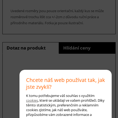
Uvedené rozměry jsou pouze orientační, každý kus se může
rozměrově trochu lišit cca +/-2cm z důvodu ruční práce a
přírodního materiálu. Fotka je pouze ilustrační.
Dotaz na produkt
Hlídání ceny
E-mail *
Chcete náš web používat tak, jak
jste zvyklí?
Váš dotaz
K tomu potřebujeme váš souhlas s využitím
cookies
, které se ukládají ve vašem prohlížeči. Díky
těmto statistickým, preferenčním a reklamním
cookies zjistíme, jak náš web používáte,
přizpůsobíme vám zobrazené informace a