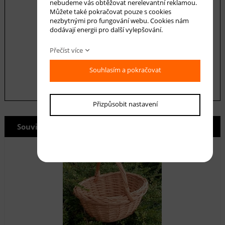
nebudeme vás obtěžovat nerelevantní reklamou.
Můžete také pokračovat pouze s cookies
nezbytnými pro fungování webu. Cookies nám
dodávají energii pro další vylepšování.
Souhlasím se zásadami ochrany
osobních
údajů
Přečíst více
odeslat
Souhlasím a pokračovat
Přizpůsobit nastavení
Související produkty