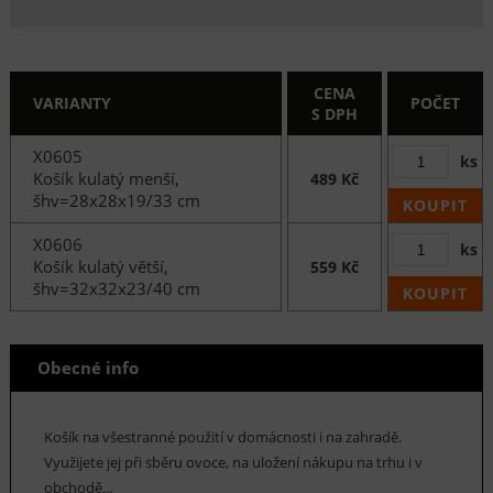
CENA
VARIANTY
POČET
S DPH
X0605
ks
Košík kulatý menší,
489 Kč
šhv=28x28x19/33 cm
KOUPIT
X0606
ks
Košík kulatý větší,
559 Kč
šhv=32x32x23/40 cm
KOUPIT
Obecné info
Košík na všestranné použití v domácnosti i na zahradě.
Využijete jej při sběru ovoce, na uložení nákupu na trhu i v
obchodě...