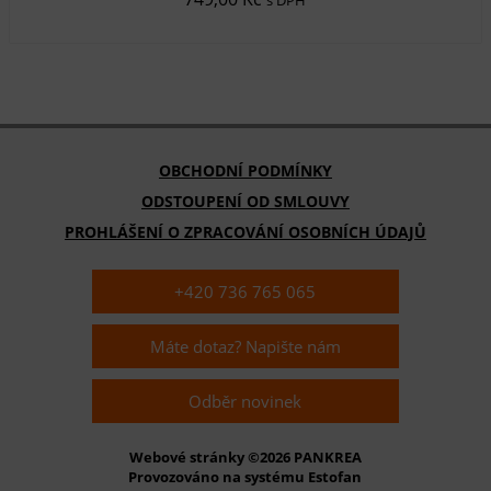
s DPH
OBCHODNÍ PODMÍNKY
ODSTOUPENÍ OD SMLOUVY
PROHLÁŠENÍ O ZPRACOVÁNÍ OSOBNÍCH ÚDAJŮ
+420 736 765 065
Máte dotaz? Napište nám
Odběr novinek
Webové stránky ©2026 PANKREA
Provozováno na systému Estofan