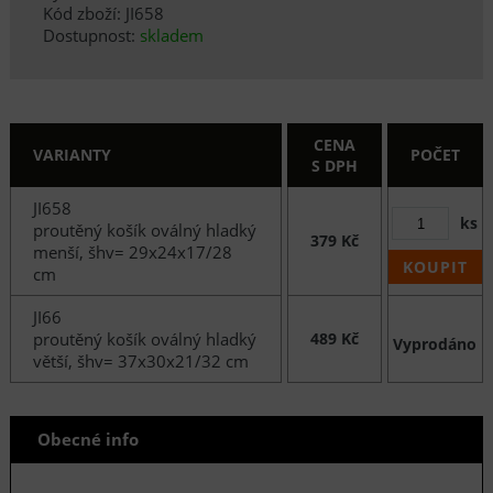
Kód zboží: JI658
Dostupnost:
skladem
CENA
VARIANTY
POČET
S DPH
JI658
ks
proutěný košík oválný hladký
379 Kč
menší, šhv= 29x24x17/28
KOUPIT
cm
JI66
proutěný košík oválný hladký
489 Kč
Vyprodáno
větší, šhv= 37x30x21/32 cm
Obecné info