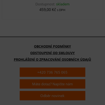
Dostupnost:
skladem
459,00 Kč
s DPH
OBCHODNÍ PODMÍNKY
ODSTOUPENÍ OD SMLOUVY
PROHLÁŠENÍ O ZPRACOVÁNÍ OSOBNÍCH ÚDAJŮ
+420 736 765 065
Máte dotaz? Napište nám
Odběr novinek