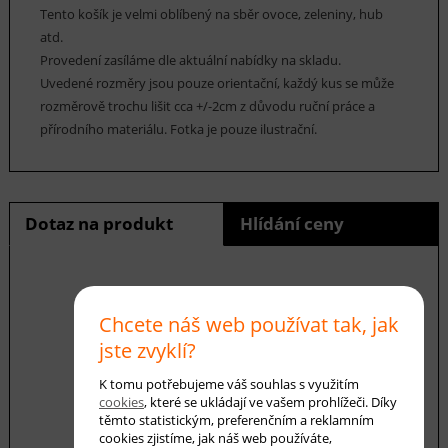
Tento košík je velmi oblíbený na sběr ovoce, zeleniny, hub
atd.
Provedení zasíláme dle aktuální nabídky na skladu.
Uvedené rozměry jsou pouze orientační, každý kus se může
rozměrově trochu lišit cca +/-2cm z důvodu ruční práce a
přírodního materiálu. Fotka je pouze ilustrační.
Dotaz na produkt
Hlídání ceny
Chcete náš web používat tak, jak
E-mail *
jste zvyklí?
K tomu potřebujeme váš souhlas s využitím
Váš dotaz
cookies
, které se ukládají ve vašem prohlížeči. Díky
těmto statistickým, preferenčním a reklamním
cookies zjistíme, jak náš web používáte,