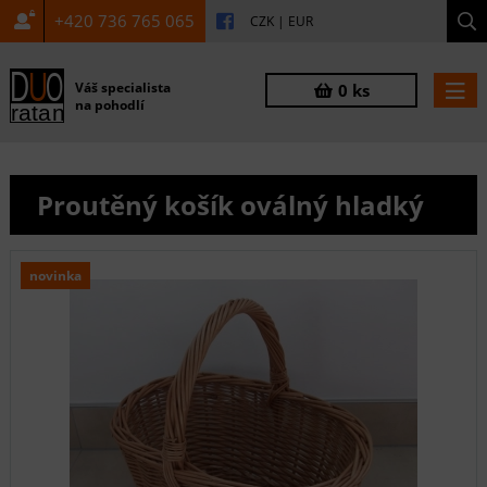
+420 736 765 065
CZK
|
EUR
Váš specialista
0 ks
na pohodlí
Proutěný košík oválný hladký
novinka