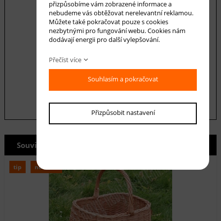
přizpůsobíme vám zobrazené informace a
nebudeme vás obtěžovat nerelevantní reklamou.
Můžete také pokračovat pouze s cookies
nezbytnými pro fungování webu. Cookies nám
dodávají energii pro další vylepšování.
Souhlasím se zásadami ochrany
osobních
Přečíst více
údajů
Souhlasím a pokračovat
odeslat
Přizpůsobit nastavení
Související produkty
tip
novinka