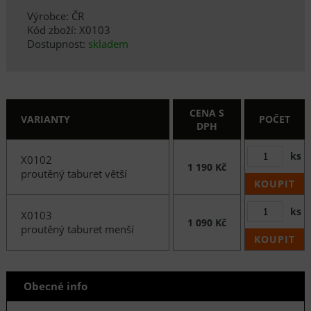
Výrobce: ČR
Kód zboží: X0103
Dostupnost:
skladem
CENA S
VARIANTY
POČET
DPH
ks
X0102
1 190 Kč
proutěný taburet větší
KOUPIT
ks
X0103
1 090 Kč
proutěný taburet menší
KOUPIT
Obecné info