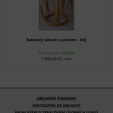
Ratanový taburet s polstrem - bílý
Dostupnost:
skladem
1 990,00 Kč
s DPH
OBCHODNÍ PODMÍNKY
ODSTOUPENÍ OD SMLOUVY
PROHLÁŠENÍ O ZPRACOVÁNÍ OSOBNÍCH ÚDAJŮ