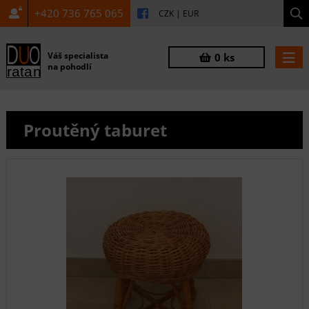
+420 736 765 065
CZK
|
EUR
Váš specialista
0 ks
na pohodlí
Proutěný taburet