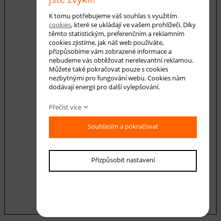
K tomu potřebujeme váš souhlas s využitím
cookies
, které se ukládají ve vašem prohlížeči. Díky
E-mail *
těmto statistickým, preferenčním a reklamním
cookies zjistíme, jak náš web používáte,
přizpůsobíme vám zobrazené informace a
nebudeme vás obtěžovat nerelevantní reklamou.
Můžete také pokračovat pouze s cookies
Váš dotaz
nezbytnými pro fungování webu. Cookies nám
dodávají energii pro další vylepšování.
Přečíst více
Souhlasím a pokračovat
Souhlasím se zásadami ochrany
osobních
Přizpůsobit nastavení
údajů
odeslat