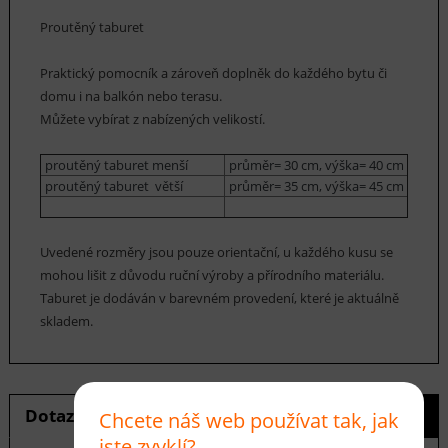
Proutěný taburet
Praktický pomocník a zároveň doplněk do každého bytu či
domu i na balkón nebo terasu.
Můžete vybírat z nabízených velikostí.
proutěný taburet menší
průměr= 30 cm, výška= 40 cm
proutěný taburet větší
průměr= 35 cm, výška= 45 cm
Uvedené rozměry jsou pouze orientační, u každého kusu se
mohou lišit z důvodu ruční výroby a přírodního materiálu.
Taburet je dodáván v barevném provedení, které je aktuálně
skladem.
Dotaz na produkt
Hlídání ceny
Chcete náš web používat tak, jak
jste zvyklí?