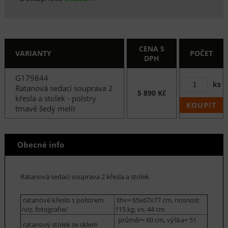
CENA S
VARIANTY
POČET
DPH
G179844
ks
Ratanová sedací souprava 2
5 890 Kč
křesla a stolek - polstry
KOUPIT
tmavě šedý melír
Obecné info
Ratanová sedací souprava 2 křesla a stolek
ratanové křeslo s polstrem
šhv= 65x67x77 cm, nosnost
/viz. fotografie/
115 kg, vs. 44 cm
průměr= 60 cm, výška= 51
ratanový stolek se sklem