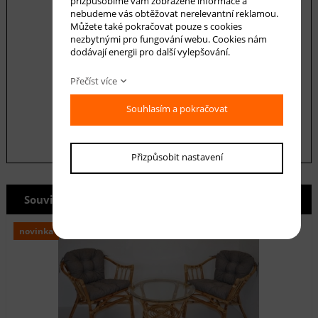
přizpůsobíme vám zobrazené informace a
nebudeme vás obtěžovat nerelevantní reklamou.
Můžete také pokračovat pouze s cookies
nezbytnými pro fungování webu. Cookies nám
dodávají energii pro další vylepšování.
Souhlasím se zásadami ochrany
osobních
Přečíst více
údajů
odeslat
Souhlasím a pokračovat
Přizpůsobit nastavení
Související produkty
novinka