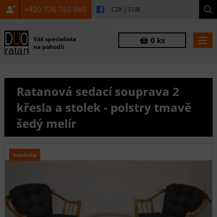
+420 736 765 065
CZK
|
EUR
Váš specialista
0 ks
na pohodlí
Ratanová sedací souprava 2
křesla a stolek - polstry tmavě
šedý melír
novinka