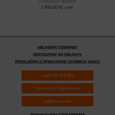
Dostupnost:
skladem
5 890,00 Kč
s DPH
OBCHODNÍ PODMÍNKY
ODSTOUPENÍ OD SMLOUVY
PROHLÁŠENÍ O ZPRACOVÁNÍ OSOBNÍCH ÚDAJŮ
+420 736 765 065
Máte dotaz? Napište nám
Odběr novinek
Webové stránky ©2026 PANKREA