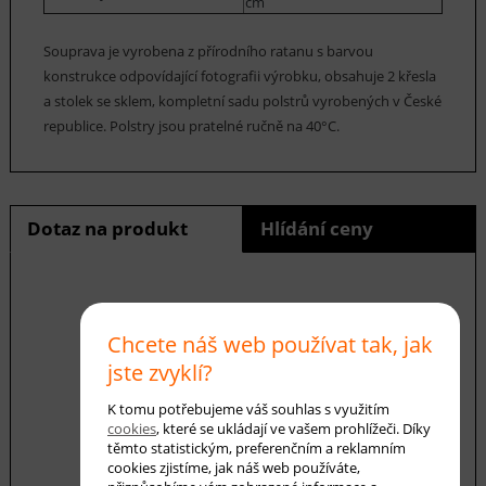
cm
Souprava je vyrobena z přírodního ratanu s barvou
konstrukce odpovídající fotografii výrobku, obsahuje 2 křesla
a stolek se sklem, kompletní sadu polstrů vyrobených v České
republice. Polstry jsou pratelné ručně na 40°C.
Dotaz na produkt
Hlídání ceny
E-mail *
Chcete náš web používat tak, jak
jste zvyklí?
K tomu potřebujeme váš souhlas s využitím
Váš dotaz
cookies
, které se ukládají ve vašem prohlížeči. Díky
těmto statistickým, preferenčním a reklamním
cookies zjistíme, jak náš web používáte,