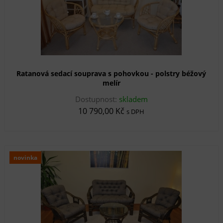
Ratanová sedací souprava s pohovkou - polstry béžový
melír
Dostupnost:
skladem
10 790,00 Kč
s DPH
novinka