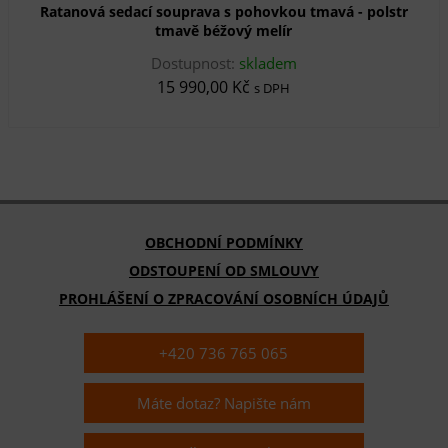
Ratanová sedací souprava s pohovkou tmavá - polstr
tmavě béžový melír
Dostupnost:
skladem
15 990,00 Kč
s DPH
OBCHODNÍ PODMÍNKY
ODSTOUPENÍ OD SMLOUVY
PROHLÁŠENÍ O ZPRACOVÁNÍ OSOBNÍCH ÚDAJŮ
+420 736 765 065
Máte dotaz? Napište nám