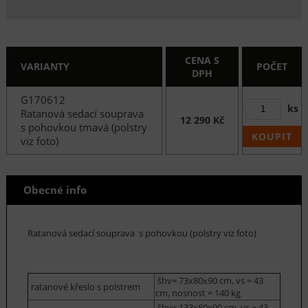
CENA S
VARIANTY
POČET
DPH
G170612
ks
Ratanová sedací souprava
12 290 Kč
s pohovkou tmavá (polstry
KOUPIT
viz foto)
Obecné info
Ratanová sedací souprava s pohovkou (polstry viz foto)
šhv= 73x80x90 cm, vs = 43
ratanové křeslo s polstrem
cm, nosnost = 140 kg
šhv= 133x80x90 cm, vs = 43