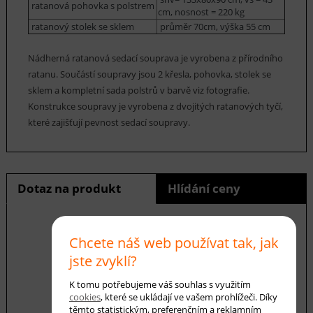
ratanová pohovka s polstrem
cm, nosnost = 220 kg
ratanový stolek se sklem
průměr 70cm, výška 55 cm
Nádherná ratanová sedací souprava je vyrobena z přírodního
ratanu. Součástí soupravy jsou 2 křesla, pohovka, stolek se
sklem a kompletní sada polstrů v barvě viz fotografie.
Konstrukce soupravy je vyrobena z dvojitých ratanových tyčí,
které zajišťují pevnost sedací soupravy.
Dotaz na produkt
Hlídání ceny
Chcete náš web používat tak, jak
E-mail *
jste zvyklí?
K tomu potřebujeme váš souhlas s využitím
cookies
, které se ukládají ve vašem prohlížeči. Díky
těmto statistickým, preferenčním a reklamním
Váš dotaz