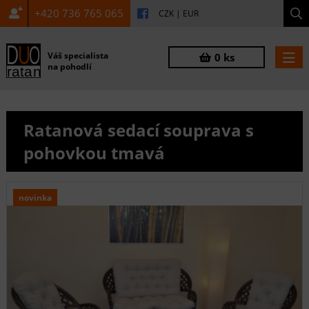
+420 736 765 065
CZK
|
EUR
Váš specialista
0 ks
na pohodlí
Ratanová sedací souprava s
pohovkou tmavá
novinka