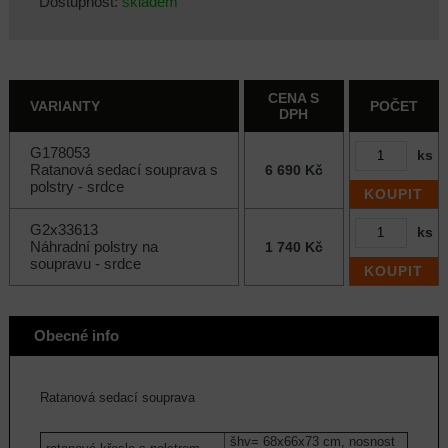
Dostupnost:
skladem
CENA S
VARIANTY
POČET
DPH
G178053
ks
Ratanová sedací souprava s
6 690 Kč
polstry - srdce
KOUPIT
G2x33613
ks
Náhradní polstry na
1 740 Kč
soupravu - srdce
KOUPIT
Obecné info
Ratanová sedací souprava
šhv= 68x66x73 cm, nosnost