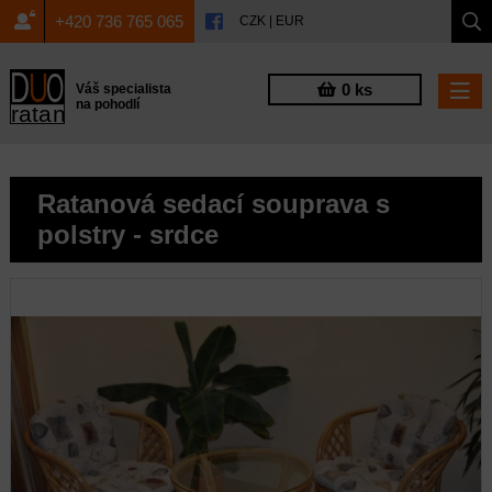
+420 736 765 065
CZK
|
EUR
0 ks
Váš specialista
na pohodlí
Ratanová sedací souprava s
polstry - srdce