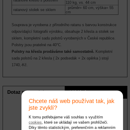
ratanové křeslo s polstrem
110 kg, vs. 44 cm
průměr= 60 cm, výška= 55
ratanový stolek se sklem
cm
Souprava je vyrobena z přírodního ratanu s barvou konstrukce
odpovídající fotografii výrobku, obsahuje 2 křesla a stolek se
sklem, kompletní sadu polstrů vyrobených v České republice.
Polstry jsou pratelné na 40°C.
Polstry na křesla prodáváme také samostatně.
Kompletní
sada polstrů na 2 křesla ( 2x podsedák + 2x opěrka ) stojí
1740,-Kč.
Dotaz na produkt
Hlídání ceny
Chcete náš web používat tak, jak
jste zvyklí?
K tomu potřebujeme váš souhlas s využitím
E-mail *
cookies
, které se ukládají ve vašem prohlížeči.
Díky těmto statistickým, preferenčním a reklamním