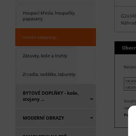
Houpací křesla, houpačky,
G2x34
papasany
Náhradn
Sedací soupravy
Obecn
Zásuvky, koše a truhly
Ratano
Zrcadla, sedátka, taburety
ratano
ratan
BYTOVÉ DOPLŇKY - koše,
stojany ...
Soupra
sadu po
Polst
MODERNÍ OBRAZY