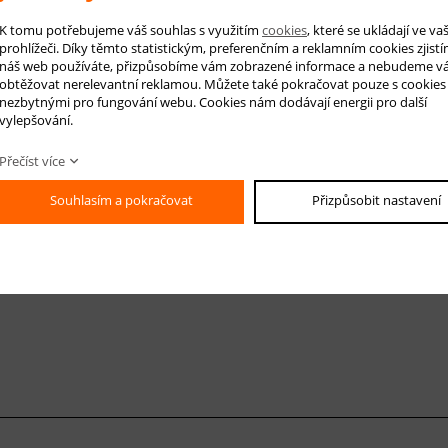
 na produkt
Hlídá
K tomu potřebujeme váš souhlas s využitím
cookies
, které se ukládají ve v
prohlížeči. Díky těmto statistickým, preferenčním a reklamním cookies zjistí
náš web používáte, přizpůsobíme vám zobrazené informace a nebudeme v
obtěžovat nerelevantní reklamou. Můžete také pokračovat pouze s cookies
nezbytnými pro fungování webu. Cookies nám dodávají energii pro další
vylepšování.
-mail *
Přečíst více
áš dotaz
Souhlasím a pokračovat
Přizpůsobit nastavení