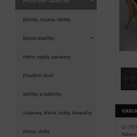
PROUTĚNÝ NÁBYTEK
Botníky, stojany, věšáky
Bytové doplňky
Police, regály, paravany
Proutěné zboží
Skříňky, prádelníky
VARI
Soupravy, křesla, stolky, houpačky
G1791
Křesla, stolky
Ratanov