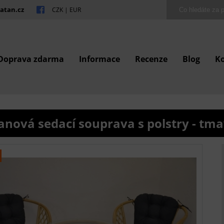
atan.cz
CZK
|
EUR
Doprava zdarma
Informace
Recenze
Blog
K
anová sedací souprava s polstry - tma