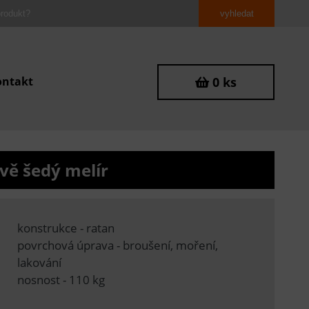
ontakt
0 ks
vě šedý melír
konstrukce - ratan
povrchová úprava - broušení, moření,
lakování
nosnost - 110 kg