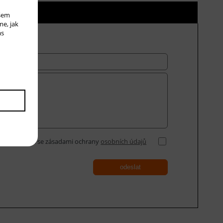
ní ceny
ašem
me, jak
ás
Souhlasím se zásadami ochrany
osobních údajů
odeslat