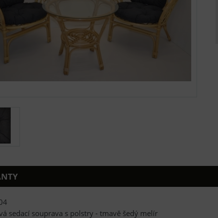
ANTY
04
á sedací souprava s polstry - tmavě šedý melír