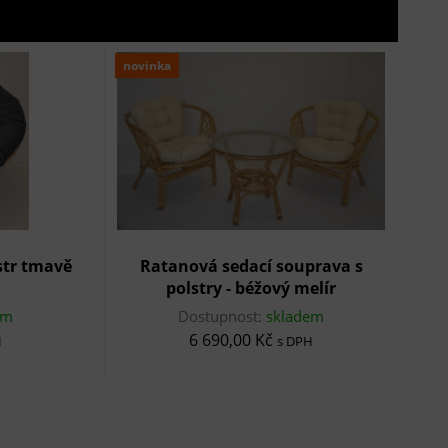
novinka
str tmavě
Ratanová sedací souprava s
polstry - béžový melír
em
Dostupnost:
skladem
6 690,00 Kč
H
s DPH