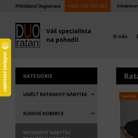
+420 736 765 065
Přihlášení
Registrace
info@duor
Váš specialista
O nás
na pohodlí
Rat
KATEGORIE
UMĚLÝ RATANOVÝ NÁBYTEK
novinka
KUSOVÉ KOBERCE
RATANOVÝ NÁBYTEK