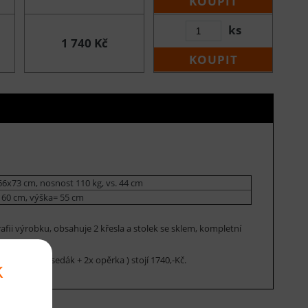
KOUPIT
ks
1 740 Kč
KOUPIT
6x73 cm, nosnost 110 kg, vs. 44 cm
60 cm, výška= 55 cm
fii výrobku, obsahuje 2 křesla a stolek se sklem, kompletní
t v čistírně.
sla ( 2x podsedák + 2x opěrka ) stojí 1740,-Kč.
k