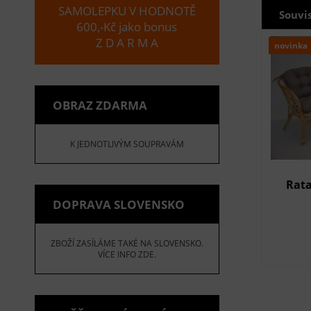
SAMOLEPKU V HODNOTĚ
Souvi
600,-Kč jako bonus
Z D A R M A
novinka
OBRAZ ZDARMA
K JEDNOTLIVÝM SOUPRAVÁM
Rata
DOPRAVA SLOVENSKO
ZBOŽÍ ZASÍLÁME TAKÉ NA SLOVENSKO.
VÍCE INFO ZDE.