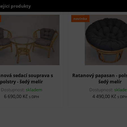
sející produkty
novinka
nová sedací souprava s
Ratanový papasan - pol
polstry - šedý melír
šedý melír
Dostupnost:
skladem
Dostupnost:
sklad
6 690,00 Kč
4 490,00 Kč
s DPH
s DP