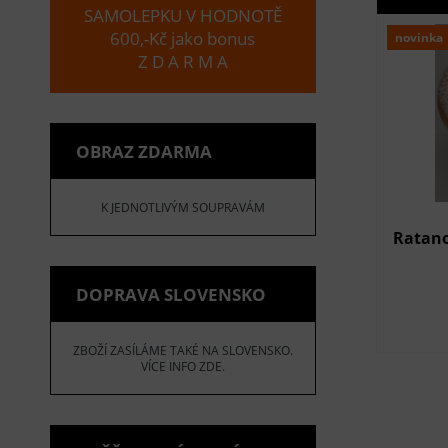
SAMOLEPKU V HODNOTĚ
600,-Kč jako bonus
novinka
Z D A R M A
OBRAZ ZDARMA
K JEDNOTLIVÝM SOUPRAVÁM
Ratano
DOPRAVA SLOVENSKO
ZBOŽÍ ZASÍLÁME TAKÉ NA SLOVENSKO.
VÍCE INFO ZDE.