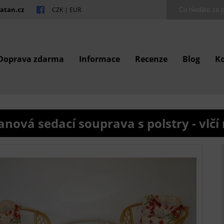
atan.cz
CZK
|
EUR
Doprava zdarma
Informace
Recenze
Blog
K
anová sedací souprava s polstry - vlč