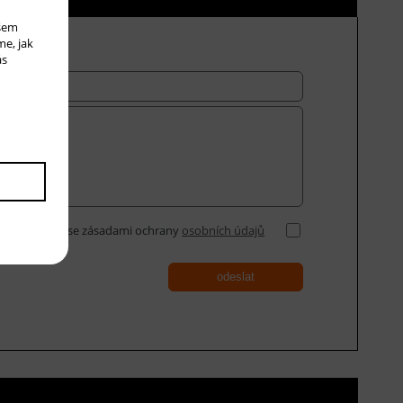
ašem
me, jak
ás
Souhlasím se zásadami ochrany
osobních údajů
odeslat