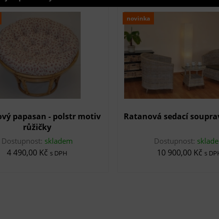
novinka
vý papasan - polstr motiv
Ratanová sedací soupra
růžičky
Dostupnost:
skladem
Dostupnost:
sklad
4 490,00 Kč
10 900,00 Kč
s DPH
s DP