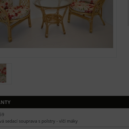
ANTY
59
á sedací souprava s polstry - vlčí máky