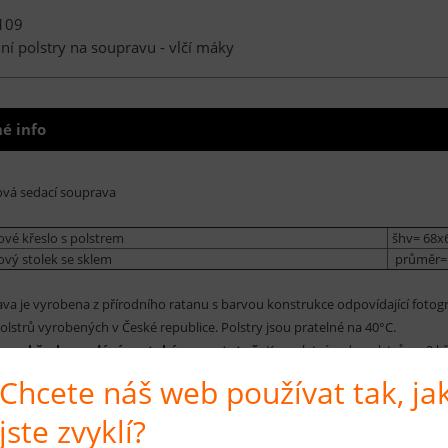
109
í polstry na soupravu - vlčí máky
é info
vá sedací souprava
vé křeslo s polstrem
šhv= 68x6
ový stolek se sklem
průměr= 
va je vyrobena z přírodního ratanu s barvou konstrukce odpovídající fotogra
olstrů vyrobených v České republice. Polstry jsou pratelné na 40°C.
ry na křesla prodáváme také samostatně.
Kompletní sada polstrů na 2 kře
Chcete náš web používat tak, ja
jste zvyklí?
 na produkt
Hlídá