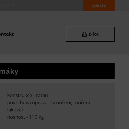
ontakt
0 ks
í máky
konstrukce - ratan
povrchová úprava - broušení, moření,
lakování
nosnost - 110 kg