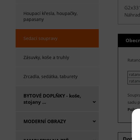
G2x33
Houpací křesla, houpačky,
Náhradn
papasany
Sedací soupravy
Obecn
Zásuvky, koše a truhly
Ratano
ratano
Zrcadla, sedátka, taburety
ratan
Soupra
BYTOVÉ DOPLŇKY - koše,
stojany ...
sadu p
Polst
MODERNÍ OBRAZY
Dotaz