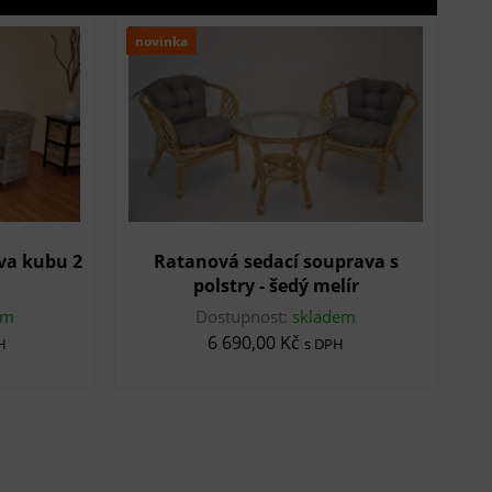
novinka
va kubu 2
Ratanová sedací souprava s
polstry - šedý melír
em
Dostupnost:
skladem
6 690,00 Kč
H
s DPH