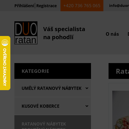
+420 736 765 065
Přihlášení
Registrace
info@duor
Váš specialista
O nás
na pohodlí
Rat
KATEGORIE
UMĚLÝ RATANOVÝ NÁBYTEK
KUSOVÉ KOBERCE
RATANOVÝ NÁBYTEK