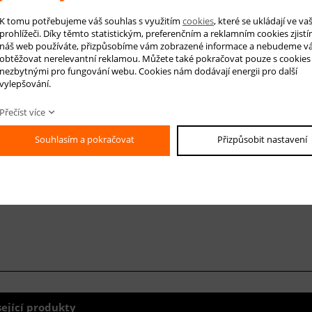
K tomu potřebujeme váš souhlas s využitím
cookies
, které se ukládají ve v
prohlížeči. Díky těmto statistickým, preferenčním a reklamním cookies zjistí
náš web používáte, přizpůsobíme vám zobrazené informace a nebudeme v
obtěžovat nerelevantní reklamou. Můžete také pokračovat pouze s cookies
-mail *
nezbytnými pro fungování webu. Cookies nám dodávají energii pro další
vylepšování.
áš dotaz
Přečíst více
Souhlasím a pokračovat
Přizpůsobit nastavení
sející produkty