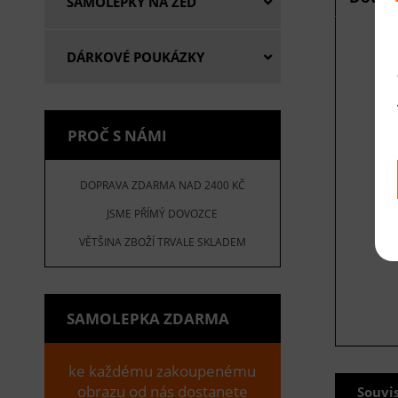
SAMOLEPKY NA ZEĎ
DÁRKOVÉ POUKÁZKY
E
V
PROČ S NÁMI
DOPRAVA ZDARMA NAD 2400 KČ
JSME PŘÍMÝ DOVOZCE
VĚTŠINA ZBOŽÍ TRVALE SKLADEM
SAMOLEPKA ZDARMA
ke každému zakoupenému
obrazu od nás dostanete
Souvi