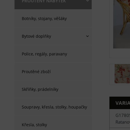
PROUTĚNÝ NÁBYTEK
Botníky, stojany, věšáky
Bytové doplňky
Police, regály, paravany
Proutěné zboží
Skříňky, prádelníky
VARI
Soupravy, křesla, stolky, houpačky
G1780
Ratanov
Křesla, stolky