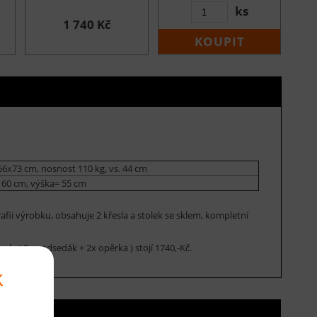
ks
1 740 Kč
KOUPIT
6x73 cm, nosnost 110 kg, vs. 44 cm
60 cm, výška= 55 cm
fii výrobku, obsahuje 2 křesla a stolek se sklem, kompletní
sla ( 2x podsedák + 2x opěrka ) stojí 1740,-Kč.
k
ní ceny