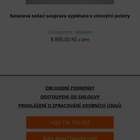
Ratanová sedací souprava vyplétaná s vínovými polstry
Dostupnost:
skladem
8 890,00 Kč
s DPH
OBCHODNÍ PODMÍNKY
ODSTOUPENÍ OD SMLOUVY
PROHLÁŠENÍ O ZPRACOVÁNÍ OSOBNÍCH ÚDAJŮ
+420 736 765 065
Máte dotaz? Napište nám