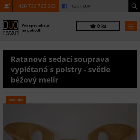
+420 736 765 065
CZK
|
EUR
Váš specialista
0 ks
na pohodlí
Ratanová sedací souprava
vyplétaná s polstry - světle
béžový melír
novinka