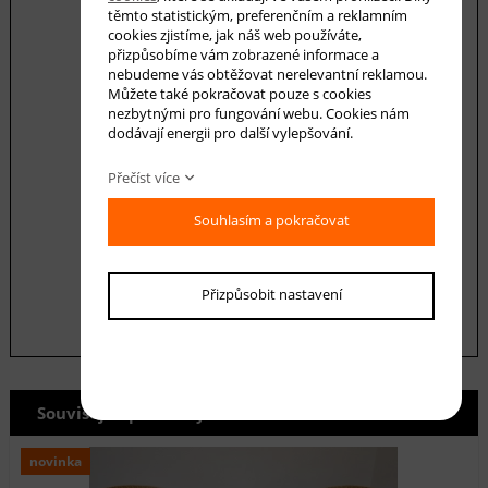
těmto statistickým, preferenčním a reklamním
cookies zjistíme, jak náš web používáte,
Váš dotaz
přizpůsobíme vám zobrazené informace a
nebudeme vás obtěžovat nerelevantní reklamou.
Můžete také pokračovat pouze s cookies
nezbytnými pro fungování webu. Cookies nám
dodávají energii pro další vylepšování.
Přečíst více
Souhlasím se zásadami ochrany
osobních
Souhlasím a pokračovat
údajů
odeslat
Přizpůsobit nastavení
Související produkty
novinka