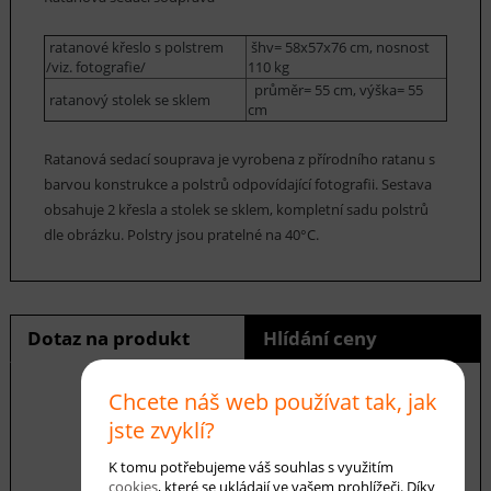
ratanové křeslo s polstrem
šhv= 58x57x76 cm, nosnost
/viz. fotografie/
110 kg
průměr= 55 cm, výška= 55
ratanový stolek se sklem
cm
Ratanová sedací souprava je vyrobena z přírodního ratanu s
barvou konstrukce a polstrů odpovídající fotografii. Sestava
obsahuje 2 křesla a stolek se sklem, kompletní sadu polstrů
dle obrázku. Polstry jsou pratelné na 40°C.
Dotaz na produkt
Hlídání ceny
Chcete náš web používat tak, jak
jste zvyklí?
E-mail *
K tomu potřebujeme váš souhlas s využitím
cookies
, které se ukládají ve vašem prohlížeči. Díky