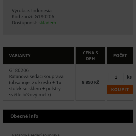
Výrobce: Indonesia
Kód zboží: G180206
Dostupnost:
skladem
CENA S
VARIANTY
POČET
DPH
G180206
Ratanová sedací souprava
ks
(obsahuje: 2x křeslo + 1x
8 890 Kč
stolek se sklem + polstry
KOUPIT
světle béžový melír)
Obecné info
Ratanová sedací souprava