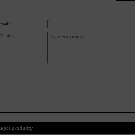
-mail *
áš dotaz
sející produkty