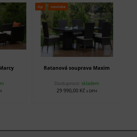
tip
novinka
Marcy
Ratanová souprava Maxim
em
Dostupnost:
skladem
29 990,00 Kč
H
s DPH