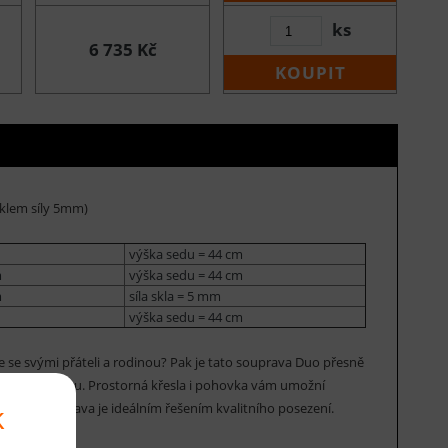
ks
6 735 Kč
KOUPIT
sklem síly 5mm)
výška sedu = 44 cm
m
výška sedu = 44 cm
m
síla skla = 5 mm
výška sedu = 44 cm
e se svými přáteli a rodinou? Pak je tato souprava Duo přesně
írodního ratanu. Prostorná křesla i pohovka vám umožní
k
třeby. Souprava je ideálním řešením kvalitního posezení.