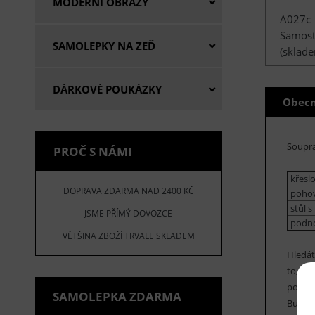
MODERNÍ OBRAZY
A027c
Samost
SAMOLEPKY NA ZEĎ
(sklade
DÁRKOVÉ POUKÁZKY
Obecn
Soupra
PROČ S NÁMI
křeslo
DOPRAVA ZDARMA NAD 2400 KČ
pohov
stůl 
JSME PŘÍMÝ DOVOZCE
podno
VĚTŠINA ZBOŽÍ TRVALE SKLADEM
Hledát
to, co
pohodl
SAMOLEPKA ZDARMA
Bude s