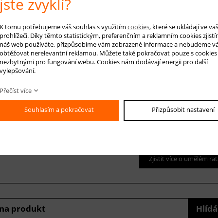
jste zvyklí?
RUČENÁ ÚDRŽBA:
í nábytku z umělého ratanu je velice snadné. Stačí ho otřít vlhkým hadřík
K tomu potřebujeme váš souhlas s využitím
cookies
, které se ukládají ve v
prohlížeči. Díky těmto statistickým, preferenčním a reklamním cookies zjistí
elné potahy, které lze prát na 30°C bez aviváže.
náš web používáte, přizpůsobíme vám zobrazené informace a nebudeme v
obtěžovat nerelevantní reklamou. Můžete také pokračovat pouze s cookies
 poznat kvalitní umělý ratan
nezbytnými pro fungování webu. Cookies nám dodávají energii pro další
vylepšování.
 trendům nyní kraluje vyplétaný ratanový nábytek, který vám nabízíme. Jed
Přečíst více
éru i exteriéru. Lze ho umístit jak v obývacím pokoji, kuchyni, tak i na zahr
Souhlasím a pokračovat
Přizpůsobit nastavení
tin hliníku je ručně vyplétaná speciálními vlákny. Jednoznačně největší výh
(syntetický)ratanový nábytek zůstat venku bez poškození. Veškeré polstry 
u s uzávěrem na zip. Naše zboží má věčně stejný vzhled a dlouhou životnos
Zjistit více o umělém ra
 na produkt
Hlídá