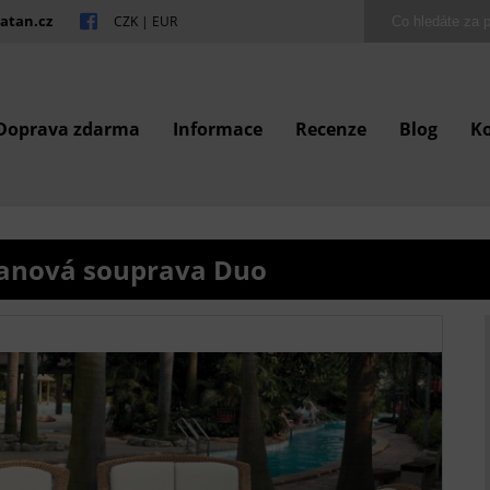
atan.cz
CZK
|
EUR
Doprava zdarma
Informace
Recenze
Blog
K
anová souprava Duo