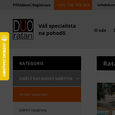
+420 736 765 065
Přihlášení
Registrace
info@duor
Váš specialista
O nás
na pohodlí
Rat
KATEGORIE
UMĚLÝ RATANOVÝ NÁBYTEK
Sedací soupravy
Jídelní soupravy