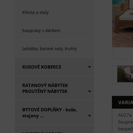
Křesla a stoly
Soupravy s dárkem
Lehátka, barové sety, truhly
KUSOVÉ KOBERCE
RATANOVÝ NÁBYTEK
PROUTĚNÝ NÁBYTEK
VARI
BYTOVÉ DOPLŇKY - koše,
A027a
stojany ...
Souprav
bezpeč