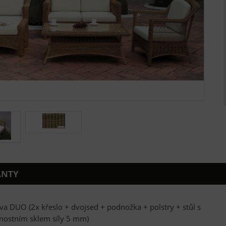
ANTY
a DUO (2x křeslo + dvojsed + podnožka + polstry + stůl s
nostním sklem síly 5 mm)