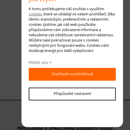
K tomu potřebujeme váš souhlas s využitím
cookies
, které se ukládají ve vašem prohlížeči. Díky
těmto statistickým, preferenčním a reklamním
cookies zjistíme, jak náš web používáte,
přizpůsobíme vám zobrazené informace a
nebudeme vás obtěžovat nerelevantní reklamou.
Můžete také pokračovat pouze s cookies
nezbytnými pro fungování webu. Cookies nám
dodávají energii pro další vylepšování.
Přečíst více
Souhlasím a pokračovat
Přizpůsobit nastavení
OBCHODNÍ PODMÍNKY
ODSTOUPENÍ OD SMLOUVY
PROHLÁŠENÍ O ZPRACOVÁNÍ OSOBNÍCH ÚDAJŮ