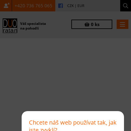
+420 736 765 065
CZK
|
EUR
Váš specialista
0 ks
na pohodlí
Chcete náš web používat tak, jak
jste zvyklí?