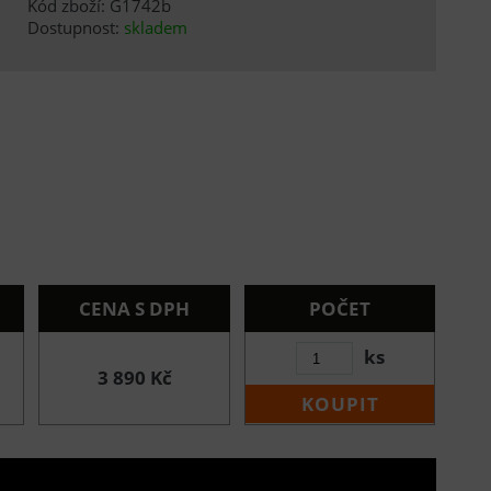
Kód zboží: G1742b
Dostupnost:
skladem
CENA S DPH
POČET
ks
3 890 Kč
KOUPIT