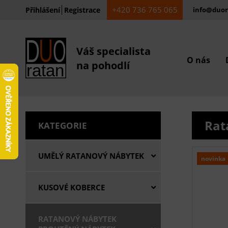
+420 736 765 065
Přihlášení
Registrace
info@duor
Váš specialista
O nás
na pohodlí
Rat
KATEGORIE
UMĚLÝ RATANOVÝ NÁBYTEK
novinka
KUSOVÉ KOBERCE
RATANOVÝ NÁBYTEK