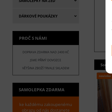
SAMOLEPKY NA ZEĎ
DÁRKOVÉ POUKÁZKY
PROČ S NÁMI
DOPRAVA ZDARMA NAD 2400 KČ
JSME PŘÍMÝ DOVOZCE
Souvi
VĚTŠINA ZBOŽÍ TRVALE SKLADEM
novinka
SAMOLEPKA ZDARMA
ke každému zakoupenému
obrazu od nás dostanete