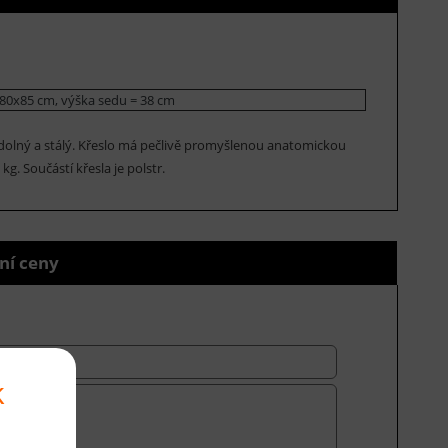
80x85 cm, výška sedu = 38 cm
odolný a stálý. Křeslo má pečlivě promyšlenou anatomickou
g. Součástí křesla je polstr.
ní ceny
k