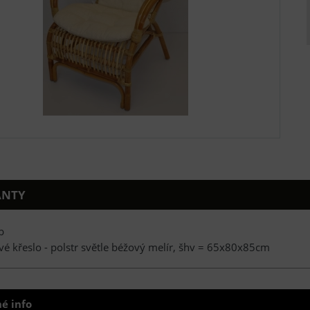
ANTY
b
é křeslo - polstr světle béžový melír, šhv = 65x80x85cm
é info