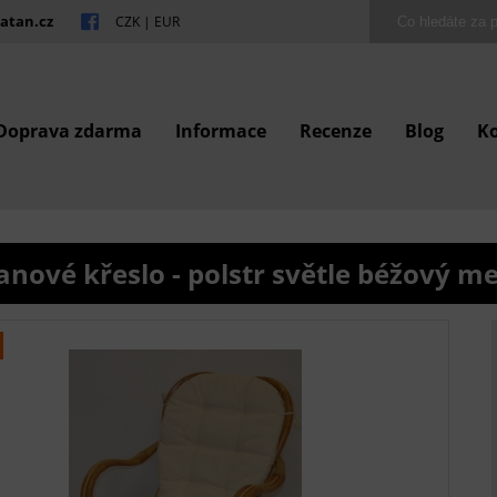
atan.cz
CZK
|
EUR
Doprava zdarma
Informace
Recenze
Blog
K
anové křeslo - polstr světle béžový me