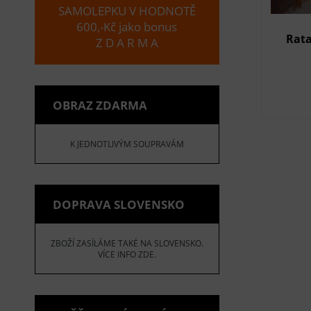
SAMOLEPKU V HODNOTĚ
600,-Kč jako bonus
Rata
Z D A R M A
OBRAZ ZDARMA
K JEDNOTLIVÝM SOUPRAVÁM
DOPRAVA SLOVENSKO
ZBOŽÍ ZASÍLÁME TAKÉ NA SLOVENSKO.
VÍCE INFO ZDE.