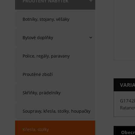
PROUTĚNÝ NÁBYTEK
Botníky, stojany, věšáky
Bytové doplňky
Police, regály, paravany
Proutěné zboží
VARI
Skříňky, prádelníky
G1742
Ratanov
Soupravy, křesla, stolky, houpačky
Křesla, stolky
Obecn