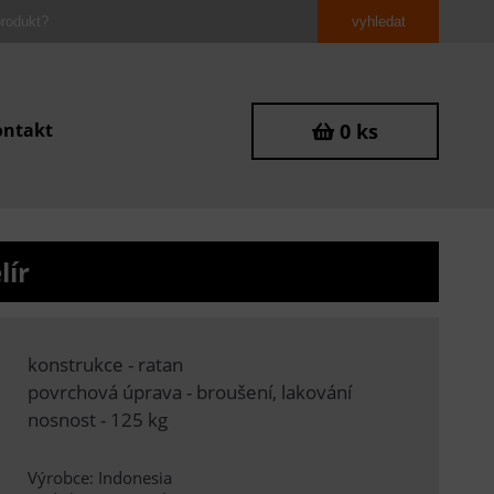
ontakt
0 ks
lír
konstrukce - ratan
povrchová úprava - broušení, lakování
nosnost - 125 kg
Výrobce: Indonesia