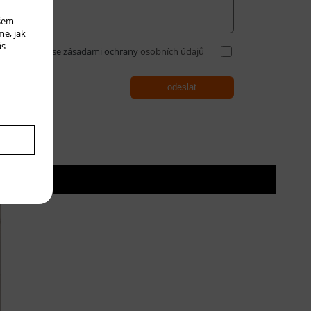
ašem
me, jak
ás
Souhlasím se zásadami ochrany
osobních údajů
odeslat