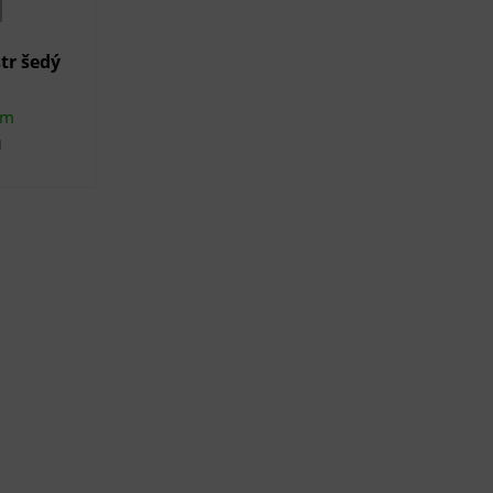
tr šedý
em
H