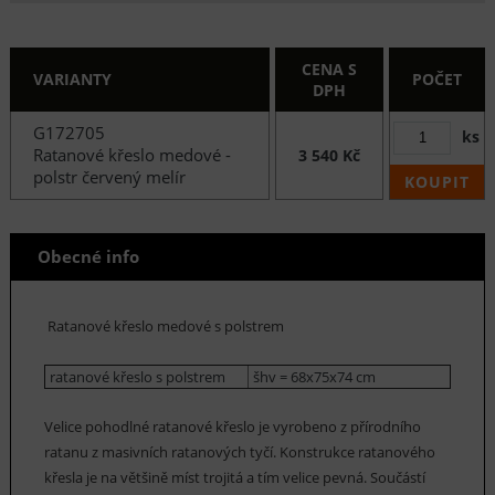
CENA S
VARIANTY
POČET
DPH
G172705
ks
Ratanové křeslo medové -
3 540 Kč
polstr červený melír
KOUPIT
Obecné info
Ratanové křeslo medové s polstrem
ratanové křeslo s polstrem
šhv = 68x75x74 cm
Velice pohodlné ratanové křeslo je vyrobeno z přírodního
ratanu z masivních ratanových tyčí. Konstrukce ratanového
křesla je na většině míst trojitá a tím velice pevná. Součástí