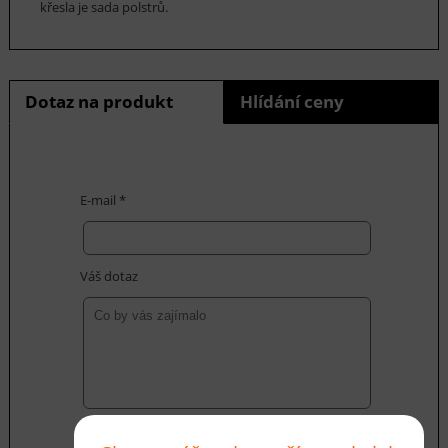
křesla je sada polstrů.
Dotaz na produkt
Hlídání ceny
E-mail *
Váš dotaz
Souhlasím se zásadami ochrany
osobních