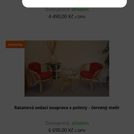
Dostupnost:
skladem
4 490,00 Kč
s DPH
novinka
Ratanová sedací souprava s polstry - červený melír
Dostupnost:
skladem
6 690,00 Kč
s DPH