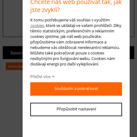
Chcete náš web používat tak, jak
údajů
jste zvyklí?
odeslat
K tomu potřebujeme váš souhlas s využitím
cookies
, které se ukládají ve vašem prohlížeči. Díky
těmto statistickým, preferenčním a reklamním
cookies zjistíme, jak náš web používáte,
přizpůsobíme vám zobrazené informace a
nebudeme vás obtěžovat nerelevantní reklamou.
Související produkty
Můžete také pokračovat pouze s cookies
nezbytnými pro fungování webu. Cookies nám
dodávají energii pro další vylepšování.
novinka
Přečíst více
Souhlasím a pokračovat
Přizpůsobit nastavení
Ratanový papasan - polstr červený melír