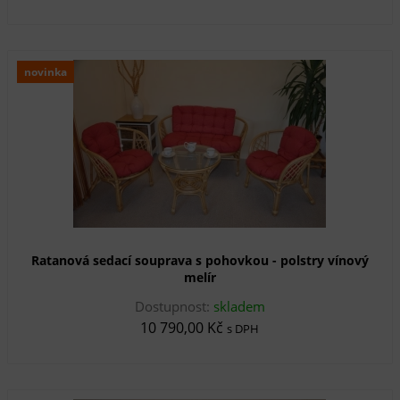
novinka
Ratanová sedací souprava s pohovkou - polstry vínový
melír
Dostupnost:
skladem
10 790,00 Kč
s DPH