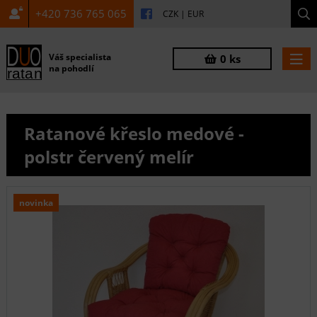
+420 736 765 065
CZK
|
EUR
Váš specialista
0 ks
na pohodlí
Ratanové křeslo medové -
polstr červený melír
novinka