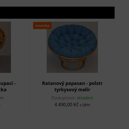
novinka
upací -
Ratanový papasan - polstr
tka
tyrkysový melír
em
Dostupnost:
skladem
4 490,00 Kč
H
s DPH