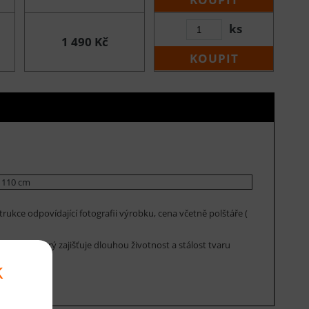
ks
1 490 Kč
KOUPIT
 110 cm
ukce odpovídající fotografii výrobku, cena včetně polštáře (
molitan, který zajišťuje dlouhou životnost a stálost tvaru
k