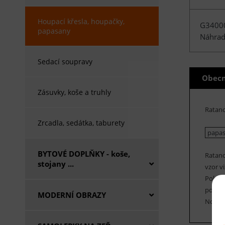
Houpací křesla, houpačky,
G3400
papasany
Náhrad
Sedací soupravy
Obecn
Zásuvky, koše a truhly
Ratan
Zrcadla, sedátka, taburety
papasa
BYTOVÉ DOPLŇKY - koše,
Ratano
stojany ...
vzor vi
Polstr
polstru
MODERNÍ OBRAZY
Nosnos