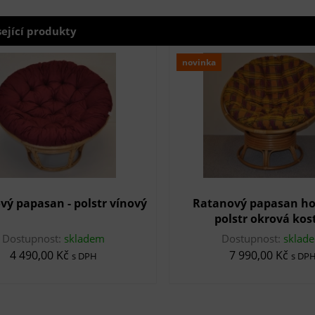
sející produkty
novinka
vý papasan - polstr vínový
Ratanový papasan ho
polstr okrová kos
Dostupnost:
skladem
Dostupnost:
sklad
4 490,00 Kč
7 990,00 Kč
s DPH
s DP