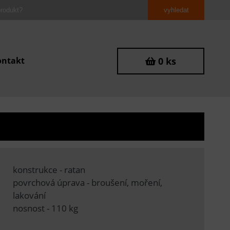
ontakt
0 ks
konstrukce - ratan
povrchová úprava - broušení, moření,
lakování
nosnost - 110 kg