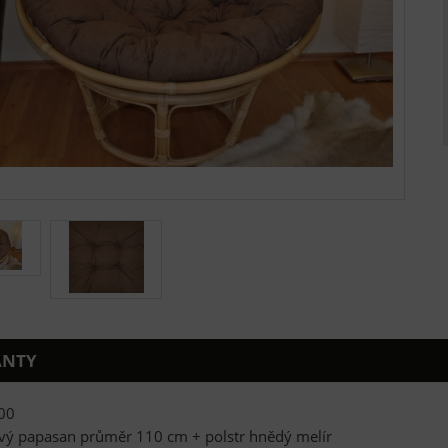
ANTY
00
vý papasan průměr 110 cm + polstr hnědý melír