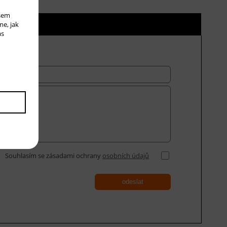
ašem
ní ceny
me, jak
ás
Souhlasím se zásadami ochrany
osobních údajů
odeslat