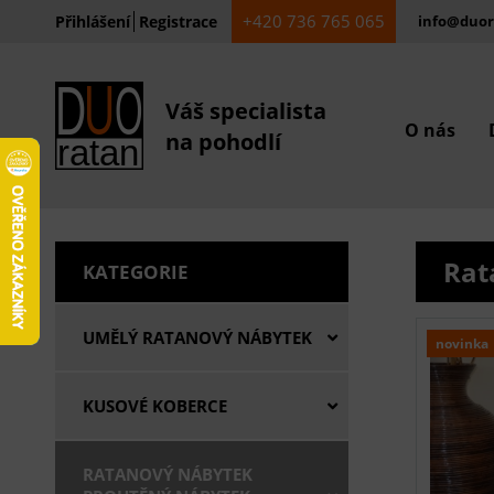
+420 736 765 065
Přihlášení
Registrace
info@duor
Váš specialista
O nás
na pohodlí
Rat
KATEGORIE
UMĚLÝ RATANOVÝ NÁBYTEK
novinka
KUSOVÉ KOBERCE
RATANOVÝ NÁBYTEK