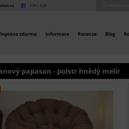
atan.cz
CZK
|
EUR
Doprava zdarma
Informace
Recenze
Blog
K
anový papasan - polstr hnědý melír