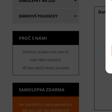
SAMOLEPKY NA ZEĎ
Dotaz
DÁRKOVÉ POUKÁZKY
E
PROČ S NÁMI
V
DOPRAVA ZDARMA NAD 2400 KČ
JSME PŘÍMÝ DOVOZCE
VĚTŠINA ZBOŽÍ TRVALE SKLADEM
SAMOLEPKA ZDARMA
ke každému zakoupenému
obrazu od nás dostanete