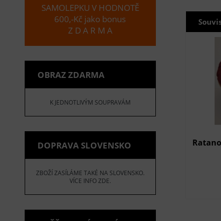
SAMOLEPKU V HODNOTĚ
600,-Kč jako bonus
Souvi
Z D A R M A
OBRAZ ZDARMA
K JEDNOTLIVÝM SOUPRAVÁM
Ratano
DOPRAVA SLOVENSKO
ZBOŽÍ ZASÍLÁME TAKÉ NA SLOVENSKO.
VÍCE INFO ZDE.