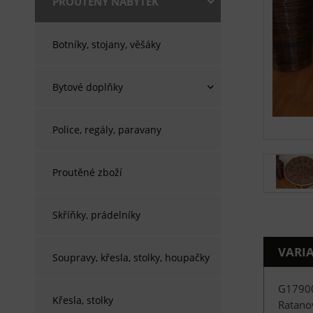
PROUTĚNÝ NÁBYTEK
Botníky, stojany, věšáky
Bytové doplňky
Police, regály, paravany
Proutěné zboží
Skříňky, prádelníky
VARI
Soupravy, křesla, stolky, houpačky
G1790
Křesla, stolky
Ratano