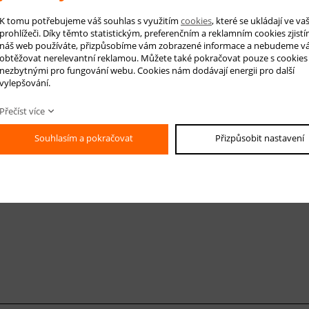
K tomu potřebujeme váš souhlas s využitím
cookies
, které se ukládají ve v
 na produkt
Hlídá
prohlížeči. Díky těmto statistickým, preferenčním a reklamním cookies zjistí
náš web používáte, přizpůsobíme vám zobrazené informace a nebudeme v
obtěžovat nerelevantní reklamou. Můžete také pokračovat pouze s cookies
nezbytnými pro fungování webu. Cookies nám dodávají energii pro další
vylepšování.
-mail *
Přečíst více
áš dotaz
Souhlasím a pokračovat
Přizpůsobit nastavení