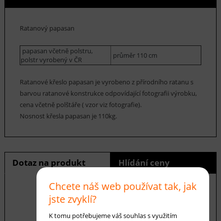
Ratanový papasan
papasan včetně polstru,
průměr 110 cm
polstr vyrobený v ČR
Ratanové křeslo papasan je vyrobeno z přírodního ratanu s
barvou ratanové konstrukce odpovídající fotografii výrobku,
cena včetně polštáře ( vzor viz fotografie).
Nosnost křesla papasan je 110kg.
Dotaz na produkt
Hlídání ceny
Chcete náš web používat tak, jak
jste zvyklí?
E-mail *
K tomu potřebujeme váš souhlas s využitím