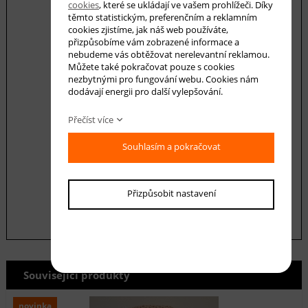
cookies
, které se ukládají ve vašem prohlížeči. Díky
těmto statistickým, preferenčním a reklamním
cookies zjistíme, jak náš web používáte,
Váš dotaz
přizpůsobíme vám zobrazené informace a
nebudeme vás obtěžovat nerelevantní reklamou.
Můžete také pokračovat pouze s cookies
nezbytnými pro fungování webu. Cookies nám
dodávají energii pro další vylepšování.
Přečíst více
Souhlasím a pokračovat
Souhlasím se zásadami ochrany
osobních
údajů
odeslat
Přizpůsobit nastavení
Související produkty
novinka