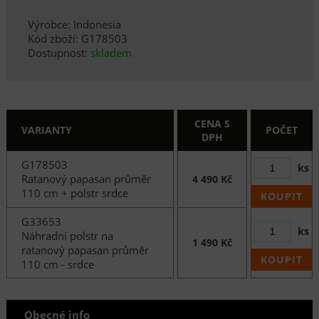
Výrobce: Indonesia
Kód zboží: G178503
Dostupnost:
skladem
CENA S
VARIANTY
POČET
DPH
G178503
ks
Ratanový papasan průměr
4 490 Kč
110 cm + polstr srdce
KOUPIT
G33653
ks
Náhradní polstr na
1 490 Kč
ratanový papasan průměr
KOUPIT
110 cm - srdce
Obecné info