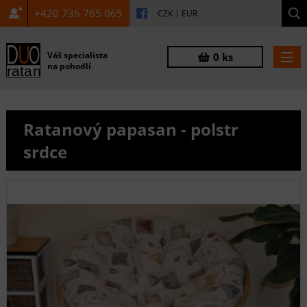
+420 736 765 065
CZK
|
EUR
Váš specialista
0 ks
na pohodlí
Ratanový papasan - polstr
srdce