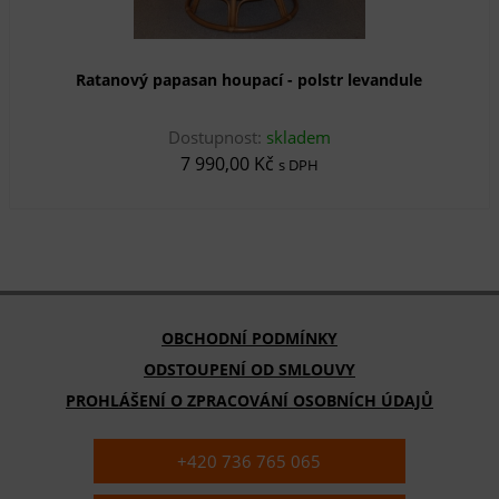
Ratanový papasan houpací - polstr levandule
Dostupnost:
skladem
7 990,00 Kč
s DPH
OBCHODNÍ PODMÍNKY
ODSTOUPENÍ OD SMLOUVY
PROHLÁŠENÍ O ZPRACOVÁNÍ OSOBNÍCH ÚDAJŮ
+420 736 765 065