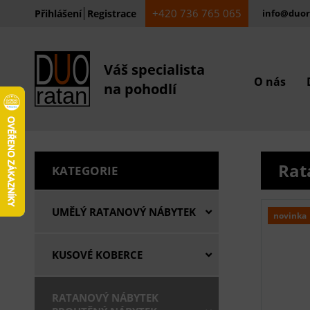
+420 736 765 065
Přihlášení
Registrace
info@duor
Váš specialista
O nás
na pohodlí
Rat
KATEGORIE
UMĚLÝ RATANOVÝ NÁBYTEK
novinka
KUSOVÉ KOBERCE
RATANOVÝ NÁBYTEK