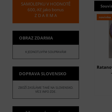
SAMOLEPKU V HODNOTĚ
Souvi
600,-Kč jako bonus
Z D A R M A
novinka
OBRAZ ZDARMA
K JEDNOTLIVÝM SOUPRAVÁM
Ratano
DOPRAVA SLOVENSKO
ZBOŽÍ ZASÍLÁME TAKÉ NA SLOVENSKO.
VÍCE INFO ZDE.