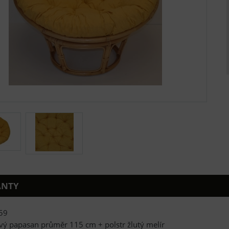
ANTY
59
vý papasan průměr 115 cm + polstr žlutý melír