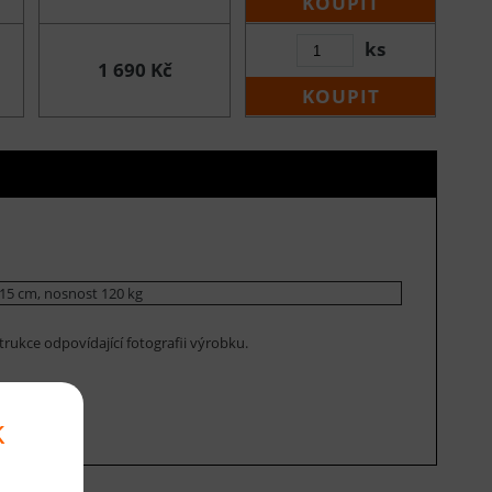
KOUPIT
ks
1 690 Kč
KOUPIT
5 cm, nosnost 120 kg
rukce odpovídající fotografii výrobku.
k