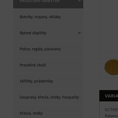
PROUTĚNÝ NÁBYTEK
Botníky, stojany, věšáky
Bytové doplňky
Police, regály, paravany
Proutěné zboží
Skříňky, prádelníky
VARI
Soupravy, křesla, stolky, houpačky
G1790
Křesla, stolky
Ratano