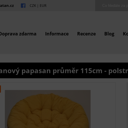
atan.cz
CZK
|
EUR
Doprava zdarma
Informace
Recenze
Blog
K
anový papasan průměr 115cm - polstr 