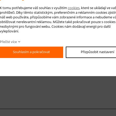
 na produkt
Hlídá
K tomu potřebujeme váš souhlas s využitím
cookies
, které se ukládají ve v
prohlížeči. Díky těmto statistickým, preferenčním a reklamním cookies zjistí
náš web používáte, přizpůsobíme vám zobrazené informace a nebudeme v
obtěžovat nerelevantní reklamou. Můžete také pokračovat pouze s cookies
nezbytnými pro fungování webu. Cookies nám dodávají energii pro další
vylepšování.
-mail *
Přečíst více
áš dotaz
Souhlasím a pokračovat
Přizpůsobit nastavení