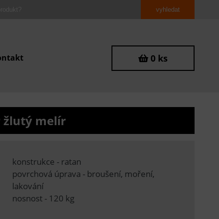
ontakt
0 ks
žlutý melír
konstrukce - ratan
povrchová úprava - broušení, moření,
lakování
nosnost - 120 kg