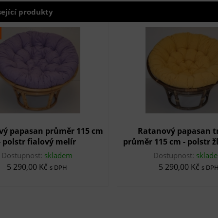
sející produkty
vý papasan průměr 115 cm
Ratanový papasan t
- polstr fialový melír
průměr 115 cm - polstr ž
Dostupnost:
skladem
Dostupnost:
sklad
5 290,00 Kč
5 290,00 Kč
s DPH
s DP