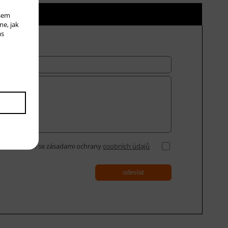
ní ceny
ašem
me, jak
ás
Souhlasím se zásadami ochrany
osobních údajů
odeslat