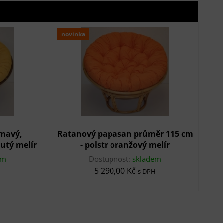
novinka
mavý,
Ratanový papasan průměr 115 cm
lutý melír
- polstr oranžový melír
em
Dostupnost:
skladem
5 290,00 Kč
H
s DPH