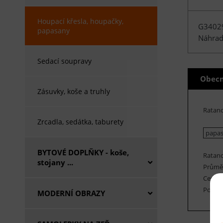
Houpací křesla, houpačky,
G3402
papasany
Náhrad
Sedací soupravy
Obecn
Zásuvky, koše a truhly
Ratan
Zrcadla, sedátka, taburety
papasa
BYTOVÉ DOPLŇKY - koše,
Ratano
stojany ...
Průměr
Cena je
Polstr
MODERNÍ OBRAZY