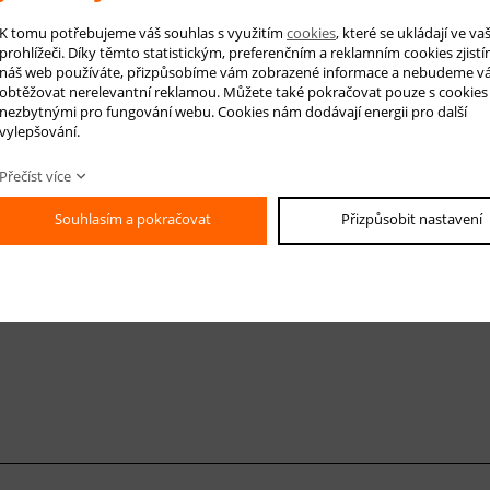
 na produkt
Hlídá
K tomu potřebujeme váš souhlas s využitím
cookies
, které se ukládají ve v
prohlížeči. Díky těmto statistickým, preferenčním a reklamním cookies zjistí
náš web používáte, přizpůsobíme vám zobrazené informace a nebudeme v
obtěžovat nerelevantní reklamou. Můžete také pokračovat pouze s cookies
nezbytnými pro fungování webu. Cookies nám dodávají energii pro další
vylepšování.
-mail *
Přečíst více
áš dotaz
Souhlasím a pokračovat
Přizpůsobit nastavení