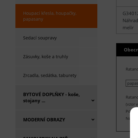
G3401
Houpací křesla, houpačky,
papasany
Náhrad
melír
Sedací soupravy
Obecn
Zásuvky, koše a truhly
Ratan
Zrcadla, sedátka, taburety
papasa
BYTOVÉ DOPLŇKY - koše,
Ratano
stojany ...
(vzor v
Polstr
Nosnos
MODERNÍ OBRAZY