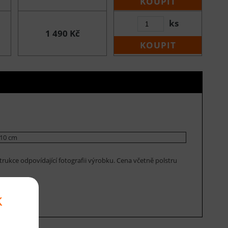
KOUPIT
ks
1 490 Kč
KOUPIT
10 cm
rukce odpovídající fotografii výrobku. Cena včetně polstru
k