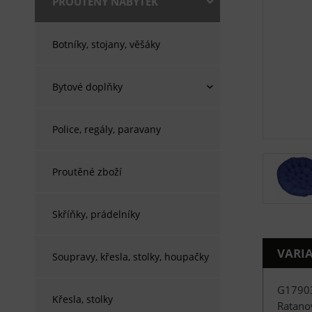
PROUTĚNÝ NÁBYTEK
Botníky, stojany, věšáky
Bytové doplňky
Police, regály, paravany
Proutěné zboží
Skříňky, prádelníky
VARI
Soupravy, křesla, stolky, houpačky
G1790
Křesla, stolky
Ratano