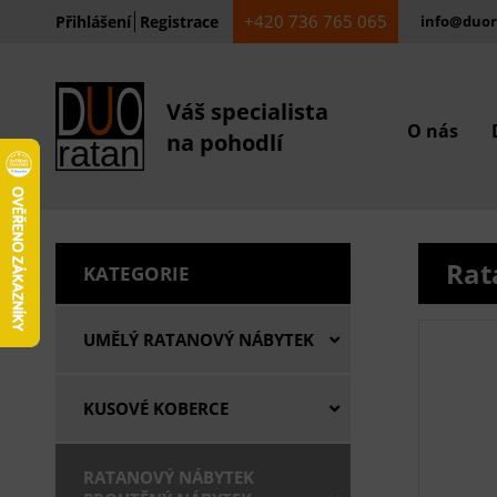
+420 736 765 065
Přihlášení
Registrace
info@duor
Váš specialista
O nás
na pohodlí
Rat
KATEGORIE
UMĚLÝ RATANOVÝ NÁBYTEK
KUSOVÉ KOBERCE
RATANOVÝ NÁBYTEK