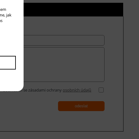
ní ceny
ašem
me, jak
ás
Souhlasím se zásadami ochrany
osobních údajů
odeslat