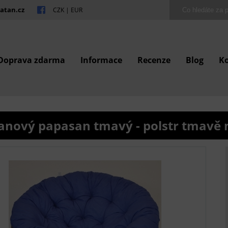
atan.cz
CZK
|
EUR
Doprava zdarma
Informace
Recenze
Blog
K
anový papasan tmavý - polstr tmavě 