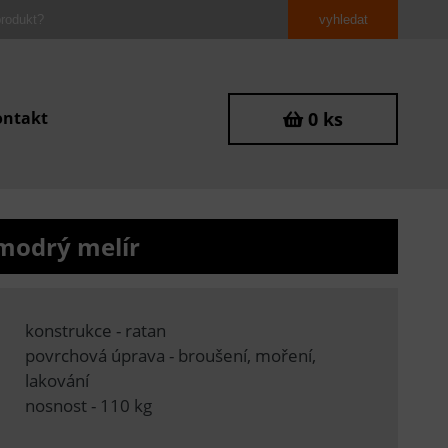
ontakt
0 ks
modrý melír
konstrukce - ratan
povrchová úprava - broušení, moření,
lakování
nosnost - 110 kg