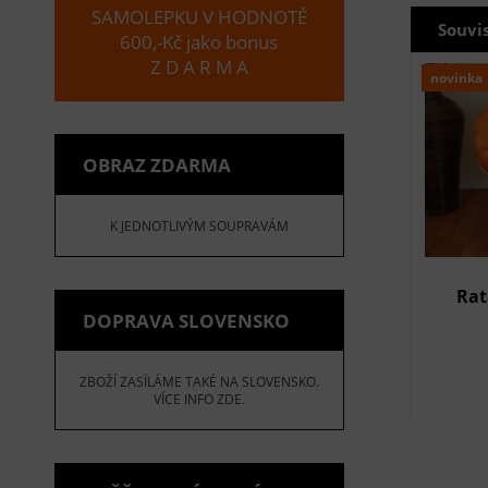
SAMOLEPKU V HODNOTĚ
Souvi
600,-Kč jako bonus
Z D A R M A
novinka
OBRAZ ZDARMA
K JEDNOTLIVÝM SOUPRAVÁM
Rat
DOPRAVA SLOVENSKO
ZBOŽÍ ZASÍLÁME TAKÉ NA SLOVENSKO.
VÍCE INFO ZDE.