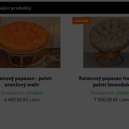
sející produkty
novinka
anový papasan - polstr
Ratanový papasan ho
oranžový melír
polstr levandul
Dostupnost:
skladem
Dostupnost:
sklad
4 490,00 Kč
7 990,00 Kč
s DPH
s DP