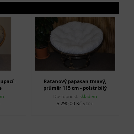
upací -
Ratanový papasan tmavý,
e
průměr 115 cm - polstr bílý
em
Dostupnost:
skladem
5 290,00 Kč
H
s DPH