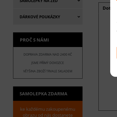
SAMOLEPKY NA ZEĎ
Dotaz
DÁRKOVÉ POUKÁZKY
E
PROČ S NÁMI
V
DOPRAVA ZDARMA NAD 2400 KČ
JSME PŘÍMÝ DOVOZCE
VĚTŠINA ZBOŽÍ TRVALE SKLADEM
SAMOLEPKA ZDARMA
ke každému zakoupenému
obrazu od nás dostanete