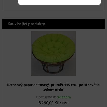
Související produkty
Ratanový papasan tmavý, průměr 115 cm - polstr světle
zelený melír
Dostupnost:
skladem
5 290,00 Kč
s DPH