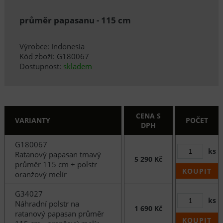
průměr papasanu - 115 cm
Výrobce: Indonesia
Kód zboží: G180067
Dostupnost:
skladem
CENA S
VARIANTY
POČET
DPH
G180067
ks
Ratanový papasan tmavý
5 290 Kč
průměr 115 cm + polstr
KOUPIT
oranžový melír
G34027
ks
Náhradní polstr na
1 690 Kč
ratanový papasan průměr
KOUPIT