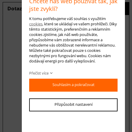
Chcete náš web používat tak, jak
jste zvyklí?
Dotaz na produkt
Hlídání ceny
K tomu potřebujeme váš souhlas s využitím
cookies
, které se ukládají ve vašem prohlížeči. Díky
těmto statistickým, preferenčním a reklamním
cookies zjistíme, jak náš web používáte,
E-mail *
přizpůsobíme vám zobrazené informace a
nebudeme vás obtěžovat nerelevantní reklamou.
Můžete také pokračovat pouze s cookies
nezbytnými pro fungování webu. Cookies nám
Váš dotaz
dodávají energii pro další vylepšování.
Přečíst více
Souhlasím a pokračovat
Přizpůsobit nastavení
Souhlasím se zásadami ochrany
osobních
údajů
odeslat