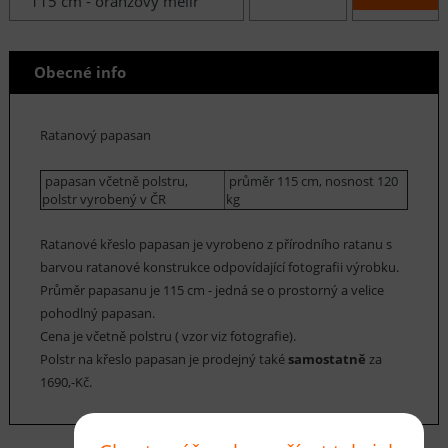
115 cm - oranžový melír
Obecné info
Ratanový papasan
papasan včetně polstru,
průměr 115 cm, nosnost 120
polstr vyrobený v ČR
kg
Ratanové křeslo papasan je vyrobeno z přírodního ratanu s
barvou ratanové konstrukce odpovídající fotografii výrobku.
Průměr papasanu je 115 cm - jedná se o prostorný a velice
pohodlný papasan.
Cena je včetně polstru ( vzor viz fotografie).
Polstr na křeslo papasan je prodejný také
samostatně
za
1690,-Kč.