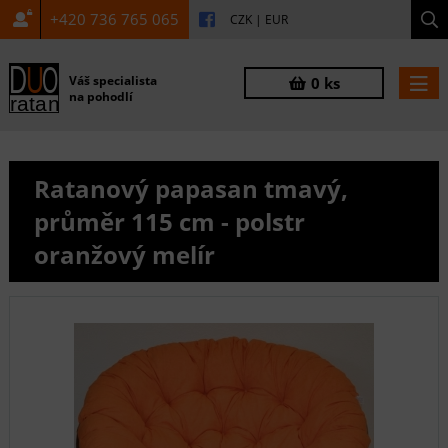
+420 736 765 065
CZK
|
EUR
Váš specialista
0 ks
na pohodlí
Ratanový papasan tmavý,
průměr 115 cm - polstr
oranžový melír