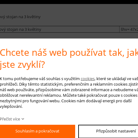
vý stojan na 3 květiny
vý stojan na 3 květiny
šhv= 47x
zajímavý a stylový ratanový květinový stojan na 3 květináče. Květináče jso
Chcete náš web používat tak, ja
jste zvyklí?
 na produkt
Hlídá
K tomu potřebujeme váš souhlas s využitím
cookies
, které se ukládají ve v
prohlížeči. Díky těmto statistickým, preferenčním a reklamním cookies zjistí
náš web používáte, přizpůsobíme vám zobrazené informace a nebudeme v
obtěžovat nerelevantní reklamou. Můžete také pokračovat pouze s cookies
nezbytnými pro fungování webu. Cookies nám dodávají energii pro další
-mail *
vylepšování.
áš dotaz
Přečíst více
Souhlasím a pokračovat
Přizpůsobit nastavení