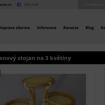
atan.cz
CZK
|
EUR
Doprava zdarma
Informace
Recenze
Blog
K
anový stojan na 3 květiny