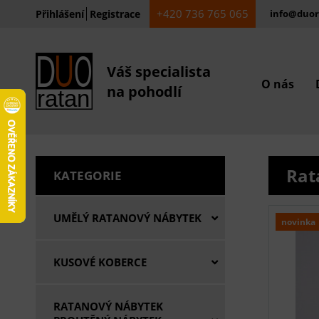
+420 736 765 065
Přihlášení
Registrace
info@duor
Váš specialista
O nás
na pohodlí
Rat
KATEGORIE
UMĚLÝ RATANOVÝ NÁBYTEK
novinka
KUSOVÉ KOBERCE
RATANOVÝ NÁBYTEK