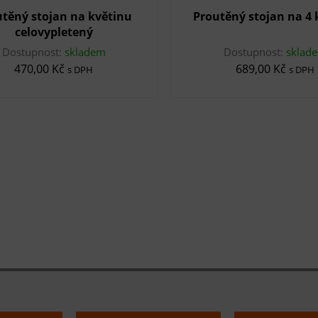
těný stojan na květinu
Proutěný stojan na 4 
celovypletený
Dostupnost:
skladem
Dostupnost:
sklad
470,00 Kč
689,00 Kč
s DPH
s DPH