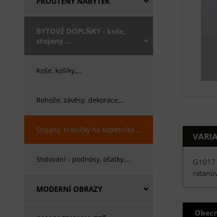
PROUTĚNÝ NÁBYTEK
BYTOVÉ DOPLŇKY - koše,
stojany ...
Koše, košíky,...
Rohože, závěsy, dekorace,...
Stojany, krabičky na kapesníky,...
VARI
Stolování - podnosy, ošatky,...
G1017
ratano
MODERNÍ OBRAZY
Obecn