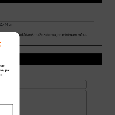
22x44 cm
u prakticky uspořádané, takže zaberou jen minimum místa.
k
ní ceny
ašem
me, jak
ás