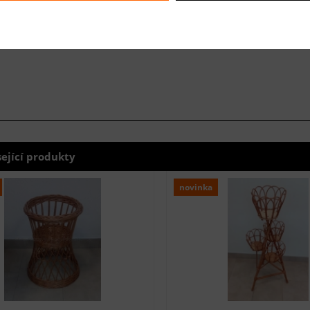
sející produkty
novinka