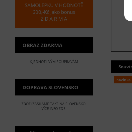
SAMOLEPKU V HODNOTĚ
600,-Kč jako bonus
Z D A R M A
OBRAZ ZDARMA
K JEDNOTLIVÝM SOUPRAVÁM
Souvi
novinka
DOPRAVA SLOVENSKO
ZBOŽÍ ZASÍLÁME TAKÉ NA SLOVENSKO.
VÍCE INFO ZDE.