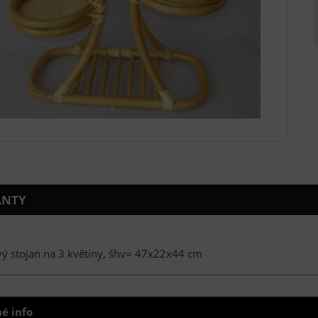
ANTY
vý stojan na 3 květiny, šhv= 47x22x44 cm
é info