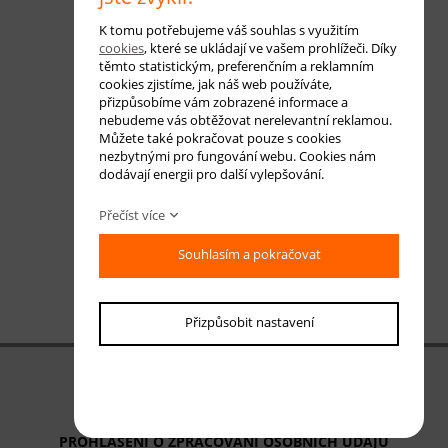
K tomu potřebujeme váš souhlas s využitím
cookies
, které se ukládají ve vašem prohlížeči. Díky
těmto statistickým, preferenčním a reklamním
cookies zjistíme, jak náš web používáte,
přizpůsobíme vám zobrazené informace a
nebudeme vás obtěžovat nerelevantní reklamou.
Můžete také pokračovat pouze s cookies
nezbytnými pro fungování webu. Cookies nám
dodávají energii pro další vylepšování.
Přečíst více
Souhlasím a pokračovat
Přizpůsobit nastavení
OBCHODNÍ PODMÍNKY
ODSTOUPENÍ OD SMLOUVY
PROHLÁŠENÍ O ZPRACOVÁNÍ OSOBNÍCH ÚDAJŮ