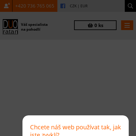
+420 736 765 065
CZK
|
EUR
Váš specialista
0 ks
na pohodlí
Chcete náš web používat tak, jak
jste zvyklí?