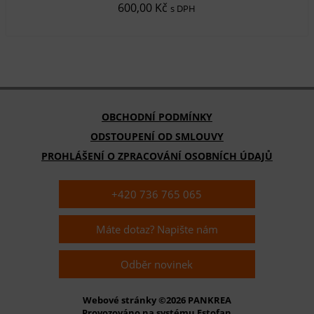
600,00 Kč
s DPH
OBCHODNÍ PODMÍNKY
ODSTOUPENÍ OD SMLOUVY
PROHLÁŠENÍ O ZPRACOVÁNÍ OSOBNÍCH ÚDAJŮ
+420 736 765 065
Máte dotaz? Napište nám
Odběr novinek
Webové stránky ©2026 PANKREA
Provozováno na systému Estofan