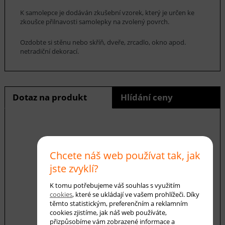
K samolepce je dodáván zkušební vzorek, který je určen ke
zkoušce přilnavosti samolepky na zvolený povrch.
Ozdobte si stěnu nebo skříň, dveře, zrcadlo, okno apod.
netradiční dekorací.
Dotaz na produkt
Hlídání ceny
E-mail *
Chcete náš web používat tak, jak
jste zvyklí?
Váš dotaz
K tomu potřebujeme váš souhlas s využitím
cookies
, které se ukládají ve vašem prohlížeči. Díky
těmto statistickým, preferenčním a reklamním
cookies zjistíme, jak náš web používáte,
přizpůsobíme vám zobrazené informace a