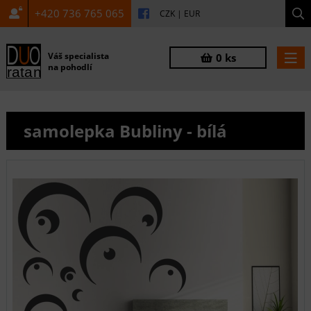
+420 736 765 065
CZK
|
EUR
Váš specialista
0 ks
na pohodlí
samolepka Bubliny - bílá