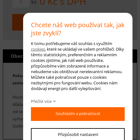
0
Kč s DPH
ks
KOUPIT
Chcete náš web používat tak, jak
jste zvyklí?
K tomu potřebujeme váš souhlas s využitím
cookies
, které se ukládají ve vašem prohlížeči. Díky
těmto statistickým, preferenčním a reklamním
Obecné info
cookies zjistíme, jak náš web používáte,
přizpůsobíme vám zobrazené informace a
nebudeme vás obtěžovat nerelevantní reklamou.
Pokud v našem e-shopu zakoupíte obraz, dostanete tuto
Můžete také pokračovat pouze s cookies
nezbytnými pro fungování webu. Cookies nám
samolepku od nás zdarma.
dodávají energii pro další vylepšování.
Plocha, na kterou bude samolepka lepena, musí být rovná,
Přečíst více
důkladně suchá a bezprašná. V případě předchozího malování
zdi se doporučuje lepit samolepku nejdříve za 1 měsíc od
Souhlasím a pokračovat
výmalby.
Ozdobte si např. skříň, dveře apod. netradiční dekorací.
Přizpůsobit nastavení