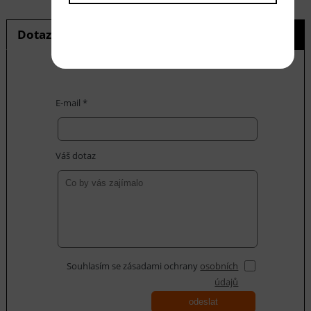
Dotaz na produkt
Hlídání ceny
E-mail *
Váš dotaz
Souhlasím se zásadami ochrany
osobních
údajů
odeslat