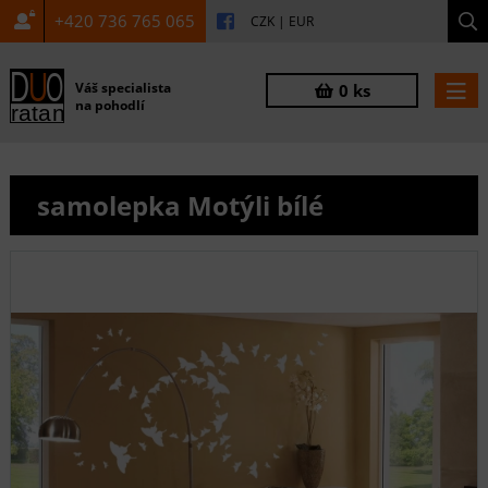
+420 736 765 065
CZK
|
EUR
Váš specialista
0 ks
na pohodlí
samolepka Motýli bílé