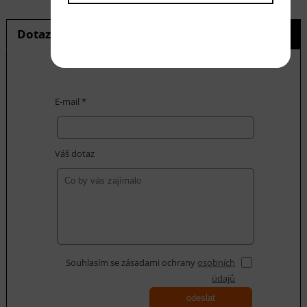
Dotaz na produkt
Hlídání ceny
E-mail *
Váš dotaz
Souhlasím se zásadami ochrany
osobních
údajů
odeslat