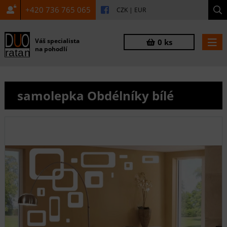
+420 736 765 065
CZK
|
EUR
Váš specialista
0 ks
na pohodlí
samolepka Obdélníky bílé