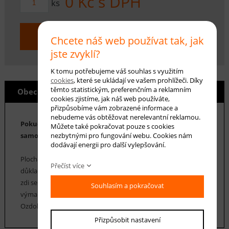
0
Kč s DPH
ks
KOUPIT
Chcete náš web používat tak, jak
jste zvyklí?
K tomu potřebujeme váš souhlas s využitím
cookies
, které se ukládají ve vašem prohlížeči. Díky
těmto statistickým, preferenčním a reklamním
Obecné info
cookies zjistíme, jak náš web používáte,
přizpůsobíme vám zobrazené informace a
nebudeme vás obtěžovat nerelevantní reklamou.
Pokud v našem e-shopu zakoupíte obraz, dostanete tuto
Můžete také pokračovat pouze s cookies
nezbytnými pro fungování webu. Cookies nám
samolepku od nás zdarma.
dodávají energii pro další vylepšování.
Plocha, na kterou bude samolepka lepena, musí být rovná,
Přečíst více
důkladně suchá a bezprašná. V případě předchozího malování
zdi se doporučuje lepit samolepku nejdříve za 1 měsíc od
Souhlasím a pokračovat
výmalby.
Ozdobte si např. skříň, dveře apod. netradiční dekorací.
Přizpůsobit nastavení