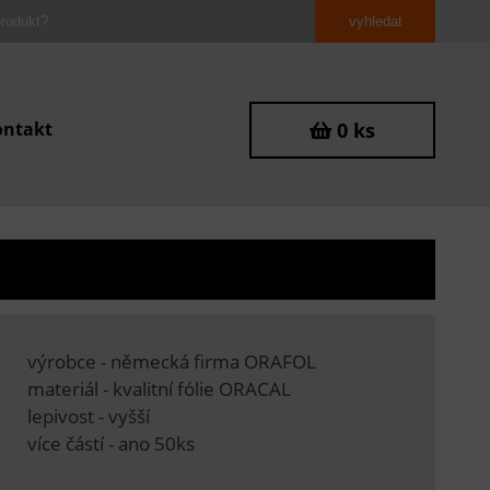
ontakt
0 ks
výrobce - německá firma ORAFOL
materiál - kvalitní fólie ORACAL
lepivost - vyšší
více částí - ano 50ks