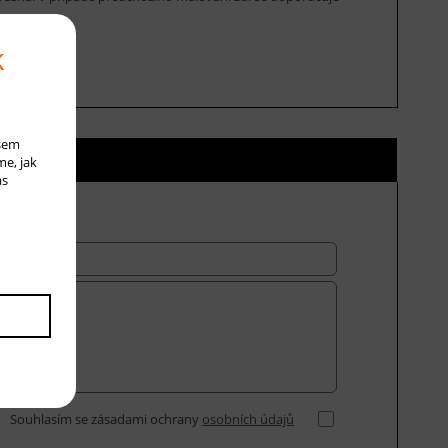
k
ašem
ní ceny
me, jak
ás
Souhlasím se zásadami ochrany
osobních údajů