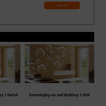
odeslat
y 1 černé
Samolepky na zeď Bubliny 1 bílé