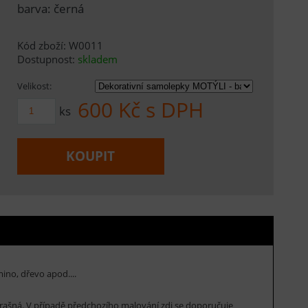
barva: černá
Kód zboží: W0011
Dostupnost:
skladem
Velikost:
600
Kč s DPH
ks
KOUPIT
ino, dřevo apod....
rašná. V případě předchozího malování zdi se doporučuje