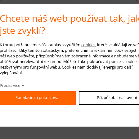
samolepku nejdříve za 1 měsíc od výmalby.
Chcete náš web používat tak, ja
e si stěnu nebo skříň, dveře, zrcadlo, okno apod. netradiční dekorací.
jste zvyklí?
K tomu potřebujeme váš souhlas s využitím
cookies
, které se ukládají ve v
 na produkt
Hlídá
prohlížeči. Díky těmto statistickým, preferenčním a reklamním cookies zjistí
náš web používáte, přizpůsobíme vám zobrazené informace a nebudeme v
obtěžovat nerelevantní reklamou. Můžete také pokračovat pouze s cookies
nezbytnými pro fungování webu. Cookies nám dodávají energii pro další
vylepšování.
-mail *
Přečíst více
áš dotaz
Souhlasím a pokračovat
Přizpůsobit nastavení