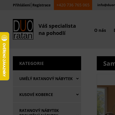
+420 736 765 065
Přihlášení
Registrace
info@duor
Váš specialista
O nás
na pohodlí
Sam
KATEGORIE
UMĚLÝ RATANOVÝ NÁBYTEK
KUSOVÉ KOBERCE
RATANOVÝ NÁBYTEK