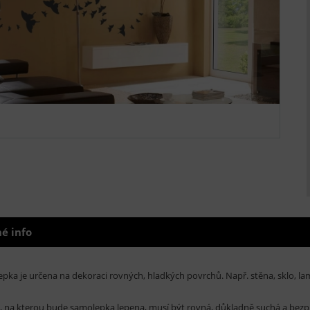
é info
pka je určena na dekoraci rovných, hladkých povrchů. Např. stěna, sklo, lam
, na kterou bude samolepka lepena, musí být rovná, důkladně suchá a bezp