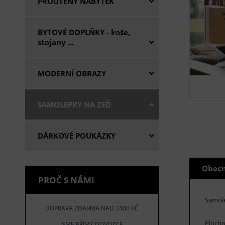
PROUTĚNÝ NÁBYTEK
BYTOVÉ DOPLŇKY - koše,
stojany ...
MODERNÍ OBRAZY
SAMOLEPKY NA ZEĎ
DÁRKOVÉ POUKÁZKY
Obecn
PROČ S NÁMI
Samole
DOPRAVA ZDARMA NAD 2400 KČ
Plocha
JSME PŘÍMÝ DOVOZCE